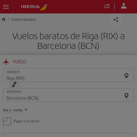
Saltar al contenido principal
Vuelos baratos
Vuelos baratos de Riga (RIX) a
Barcelona (BCN)
VUELO
ORIGEN
DESTINO
Seleccione
Ida y vuelta
una
opción
Pagar con Avios