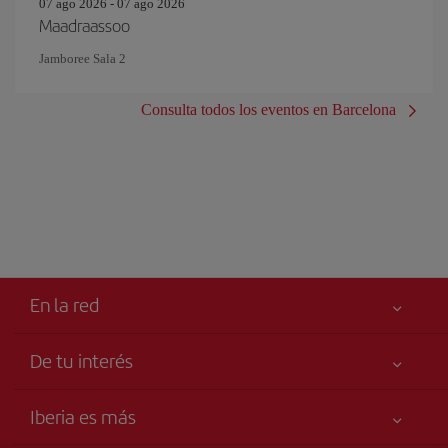
07 ago 2026 - 07 ago 2026
Maadraassoo
Jamboree Sala 2
Consulta todos los eventos en Barcelona
En la red
De tu interés
Tu seguridad es lo primero
Iberia es más
Accesibilidad