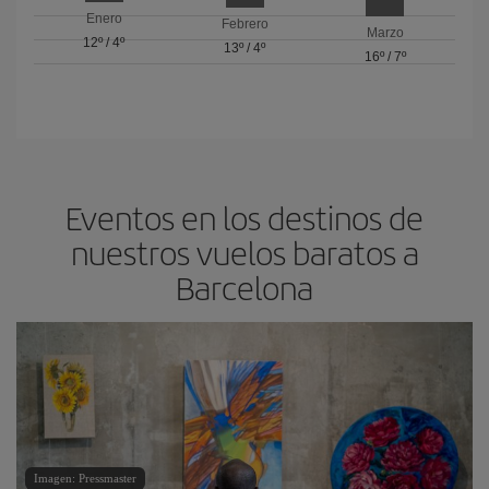
Enero
Febrero
Marzo
12º
/
4º
13º
/
4º
16º
/
7º
Eventos en los destinos de
nuestros vuelos baratos a
Barcelona
Imagen: Pressmaster