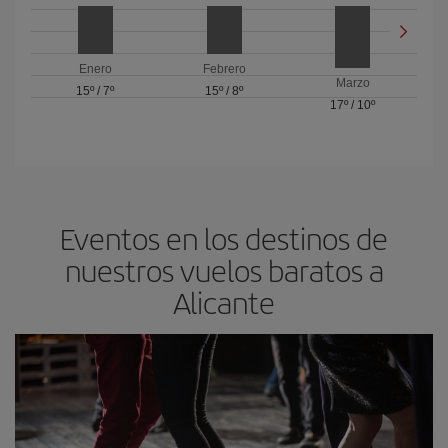
Enero
Febrero
Marzo
15º
/
7º
15º
/
8º
17º
/
10º
Eventos en los destinos de
nuestros vuelos baratos a
Alicante