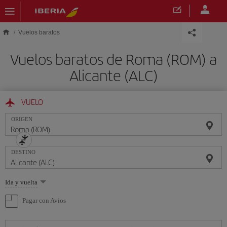
Saltar al contenido principal
Vuelos baratos
Vuelos baratos de Roma (ROM) a
Alicante (ALC)
VUELO
ORIGEN
DESTINO
Seleccione
Ida y vuelta
una
opción
Pagar con Avios