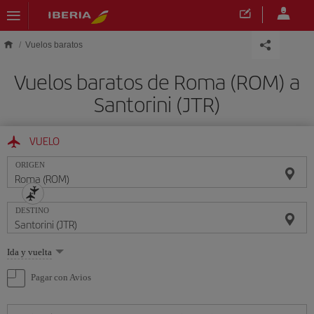
Saltar al contenido principal
Vuelos baratos
Vuelos baratos de Roma (ROM) a
Santorini (JTR)
VUELO
ORIGEN
DESTINO
Seleccione
Ida y vuelta
una
opción
Pagar con Avios