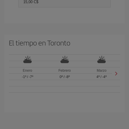
15,00 C$
El tiempo en Toronto
Enero
Febrero
Marzo
-1º
/
-7º
0º
/
-8º
4º
/
-4º