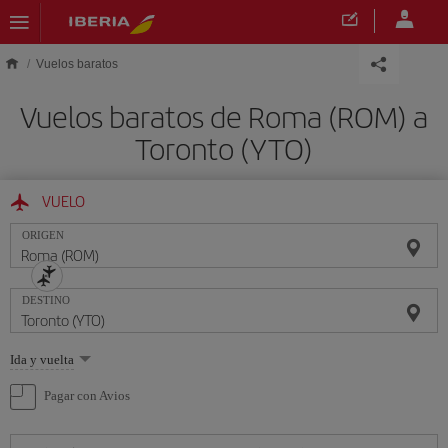
Saltar al contenido principal
Vuelos baratos
Vuelos baratos de Roma (ROM) a
Toronto (YTO)
VUELO
ORIGEN
DESTINO
Seleccione
Ida y vuelta
una
opción
Pagar con Avios