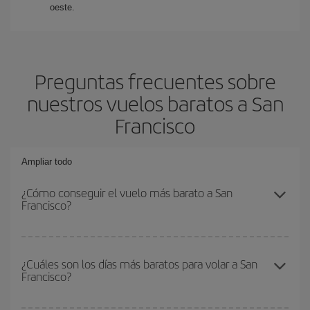
oeste.
Preguntas frecuentes sobre
nuestros vuelos baratos a San
Francisco
Ampliar todo
¿Cómo conseguir el vuelo más barato a San
Francisco?
Podrás ahorrar en tu billete de avión y conseguir el vuelo más
barato si evitas temporadas altas, compras con antelación y
¿Cuáles son los días más baratos para volar a San
Francisco?
puedes ser flexible con las fechas y horarios de ida y vuelta.
Además, si no tienes decidido un destino concreto para tu viaje,
mira nuestras ofertas y déjate inspirar: seguro que encuentras el