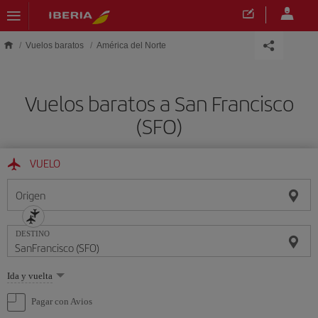
Saltar al contenido principal
Vuelos baratos
América del Norte
Vuelos baratos a San Francisco
(SFO)
VUELO
Origen
DESTINO
Seleccione
Ida y vuelta
una
opción
Pagar con Avios