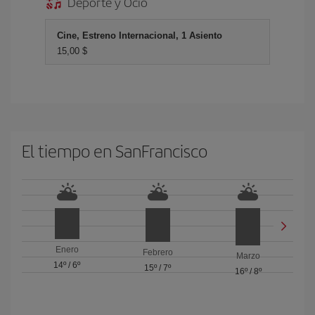
Deporte y Ocio
Cine, Estreno Internacional, 1 Asiento
15,00 $
El tiempo en SanFrancisco
Enero
Febrero
Marzo
14º
/
6º
15º
/
7º
16º
/
8º