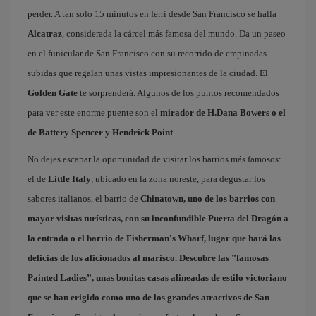
perder. A tan solo 15 minutos en ferri desde San Francisco se halla
Alcatraz
, considerada la cárcel más famosa del mundo. Da un paseo
en el funicular de San Francisco con su recorrido de empinadas
subidas que regalan unas vistas impresionantes de la ciudad. El
Golden Gate
te sorprenderá. Algunos de los puntos recomendados
para ver este enorme puente son el
mirador de H.Dana Bowers o el
de Battery Spencer y Hendrick Point
.
No dejes escapar la oportunidad de visitar los barrios más famosos:
el de
Little Italy
, ubicado en la zona noreste, para degustar los
sabores italianos, el barrio de
Chinatown
, uno de los barrios con
mayor visitas turísticas, con su inconfundible Puerta del Dragón a
la entrada o el barrio de
Fisherman's Wharf
, lugar que hará las
delicias de los aficionados al marisco. Descubre las ”famosas
Painted Ladies
”, unas bonitas casas alineadas de estilo victoriano
que se han erigido como uno de los grandes atractivos de San