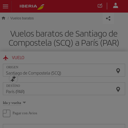
Saltar al contenido principal
Vuelos baratos
Vuelos baratos de Santiago de
Compostela (SCQ) a París (PAR)
VUELO
ORIGEN
DESTINO
Seleccione
Ida y vuelta
una
opción
Pagar con Avios