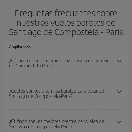
Preguntas frecuentes sobre
nuestros vuelos baratos de
Santiago de Compostela - París
Ampliar todo
¿Cómo conseguir el vuelo más barato de Santiago
de Compostela-París?
Podrás ahorrar en tu billete de avión de Santiago de Compostela-
París-dest y conseguir el vuelo más barato si evitas temporadas
¿Cuáles son los días más baratos para volar de
Santiago de Compostela-París?
altas, compras con antelación y puedes ser flexible con las
fechas y horarios de ida y vuelta.
Para saber qué días te saldrá más económico volar, solo tienes
que empezar una consulta en nuestro
buscador de vuelos
¿Cuándo son las mejores ofertas de vuelos de
Santiago de Compostela-París?
baratos
. Dinos desde dónde vuelas, a dónde quieres ir y en qué
fechas habías pensado viajar. Te mostraremos los vuelos más