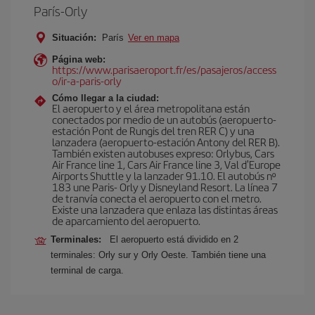
París-Orly
Situación:
París
Ver en mapa
Página web:
https://www.parisaeroport.fr/es/pasajeros/access
o/ir-a-paris-orly
Cómo llegar a la ciudad:
El aeropuerto y el área metropolitana están
conectados por medio de un autobús (aeropuerto-
estación Pont de Rungis del tren RER C) y una
lanzadera (aeropuerto-estación Antony del RER B).
También existen autobuses expreso: Orlybus, Cars
Air France line 1, Cars Air France line 3, Val d'Europe
Airports Shuttle y la lanzader 91.10. El autobús nº
183 une Paris- Orly y Disneyland Resort. La línea 7
de tranvía conecta el aeropuerto con el metro.
Existe una lanzadera que enlaza las distintas áreas
de aparcamiento del aeropuerto.
Terminales:
El aeropuerto está dividido en 2
terminales: Orly sur y Orly Oeste. También tiene una
terminal de carga.