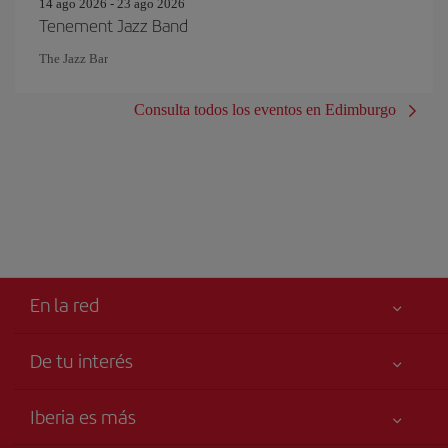
14 ago 2026 - 23 ago 2026
Tenement Jazz Band
The Jazz Bar
Consulta todos los eventos en Edimburgo
En la red
De tu interés
Tu seguridad es lo primero
Iberia es más
Accesibilidad