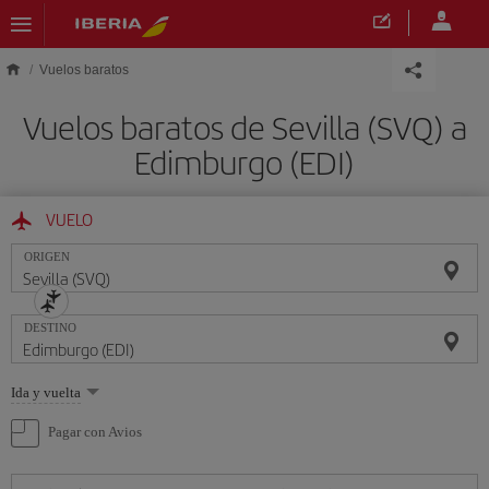
Saltar al contenido principal
Vuelos baratos
Vuelos baratos de Sevilla (SVQ) a
Edimburgo (EDI)
VUELO
ORIGEN
DESTINO
Seleccione
Ida y vuelta
una
opción
Pagar con Avios