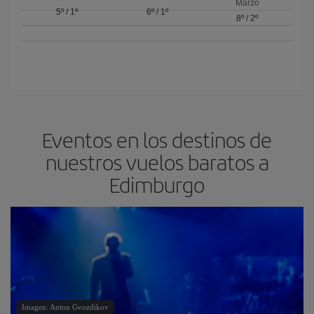
Marzo
5º
/
1º
6º
/
1º
8º
/
2º
Eventos en los destinos de
nuestros vuelos baratos a
Edimburgo
Imagen: Anton Gvozdikov