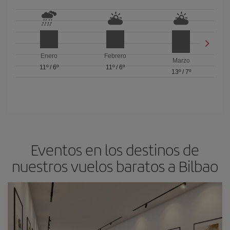
Enero
Febrero
Marzo
11º
/
6º
11º
/
6º
13º
/
7º
Eventos en los destinos de
nuestros vuelos baratos a Bilbao