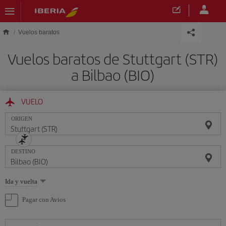
Saltar al contenido principal
Vuelos baratos
Vuelos baratos de Stuttgart (STR)
a Bilbao (BIO)
VUELO
ORIGEN
DESTINO
Seleccione
Ida y vuelta
una
opción
Pagar con Avios