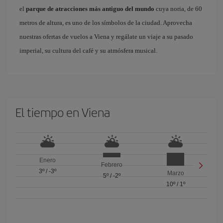
el
parque de atracciones más antiguo del mundo
cuya noria, de 60
metros de altura, es uno de los símbolos de la ciudad. Aprovecha
nuestras ofertas de vuelos a Viena y regálate un viaje a su pasado
imperial, su cultura del café y su atmósfera musical.
El tiempo en Viena
Enero
Febrero
3º
/
-3º
Marzo
5º
/
-2º
10º
/
1º