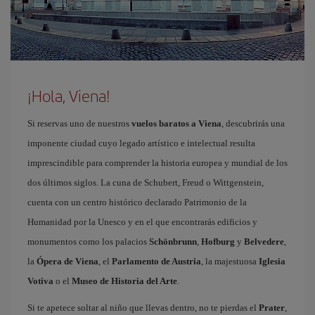
¡Hola, Viena!
Si reservas uno de nuestros
vuelos baratos a Viena
, descubrirás una
imponente ciudad cuyo legado artístico e intelectual resulta
imprescindible para comprender la historia europea y mundial de los
dos últimos siglos. La cuna de Schubert, Freud o Wittgenstein,
cuenta con un centro histórico declarado Patrimonio de la
Humanidad por la Unesco y en el que encontrarás edificios y
monumentos como los palacios
Schönbrunn
,
Hofburg
y
Belvedere
,
la
Ópera de Viena
, el
Parlamento de Austria
, la majestuosa
Iglesia
Votiva
o el
Museo de Historia del Arte
.
Si te apetece soltar al niño que llevas dentro, no te pierdas el
Prater
,