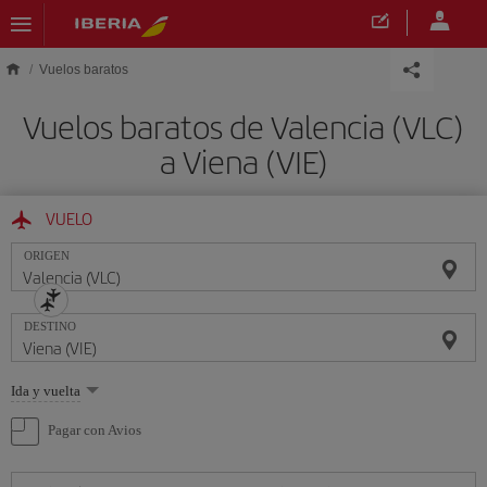
Saltar al contenido principal
Vuelos baratos
Vuelos baratos de Valencia (VLC)
a Viena (VIE)
VUELO
ORIGEN
DESTINO
Seleccione
Ida y vuelta
una
opción
Pagar con Avios