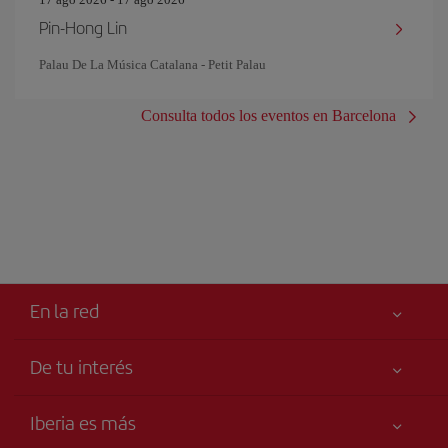
Pin‐Hong Lin
Palau De La Música Catalana - Petit Palau
Consulta todos los eventos en Barcelona
En la red
De tu interés
Tu seguridad es lo primero
Iberia es más
Accesibilidad