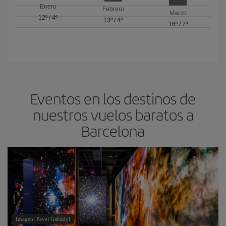
Enero
Febrero
Marzo
12º
/
4º
13º
/
4º
16º
/
7º
Eventos en los destinos de
nuestros vuelos baratos a
Barcelona
Imagen: Pavel Gabzdyl