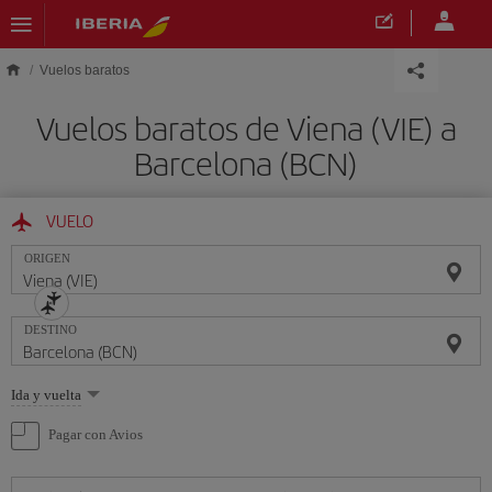
Saltar al contenido principal
Vuelos baratos
Vuelos baratos de Viena (VIE) a
Barcelona (BCN)
VUELO
ORIGEN
DESTINO
Seleccione
Ida y vuelta
una
opción
Pagar con Avios