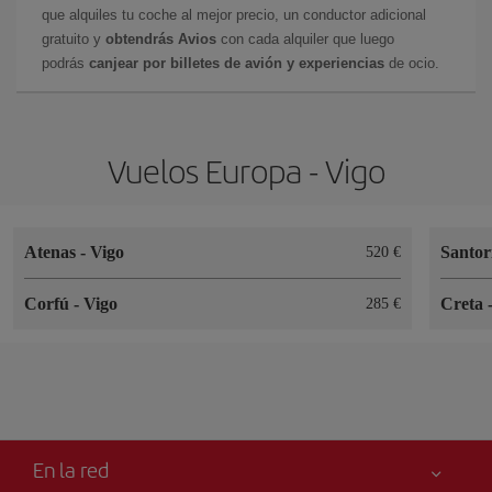
que alquiles tu coche al mejor precio, un conductor adicional
gratuito y
obtendrás Avios
con cada alquiler que luego
podrás
canjear por billetes de avión y experiencias
de ocio.
Vuelos Europa - Vigo
Atenas
-
Vigo
Santor
520 €
Corfú
-
Vigo
Creta
285 €
En la red