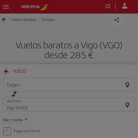
Saltar al contenido principal
Vuelos baratos
Europa
Vuelos baratos a Vigo (VGO)
desde 285 €
VUELO
Origen
DESTINO
Seleccione
Ida y vuelta
una
opción
Pagar con Avios