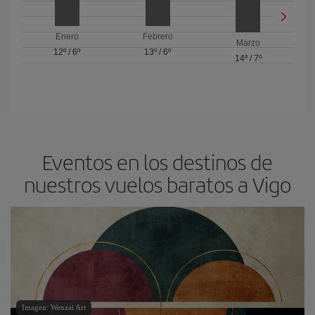
Enero
Febrero
Marzo
12º
/
6º
13º
/
6º
14º
/
7º
Eventos en los destinos de
nuestros vuelos baratos a Vigo
Imagen: Wenzai Art