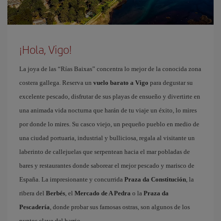
¡Hola, Vigo!
La joya de las “Rías Baixas” concentra lo mejor de la conocida zona
costera gallega. Reserva un
vuelo barato a Vigo
para degustar su
excelente pescado, disfrutar de sus playas de ensueño y divertirte en
una animada vida nocturna que harán de tu viaje un éxito, lo mires
por donde lo mires. Su casco viejo, un pequeño pueblo en medio de
una ciudad portuaria, industrial y bulliciosa, regala al visitante un
laberinto de callejuelas que serpentean hacia el mar pobladas de
bares y restaurantes donde saborear el mejor pescado y marisco de
España. La impresionante y concurrida
Praza da Constitución
, la
ribera del
Berbés
, el
Mercado de A Pedra
o la
Praza da
Pescadería
, donde probar sus famosas ostras, son algunos de los
puntos clave del barrio.