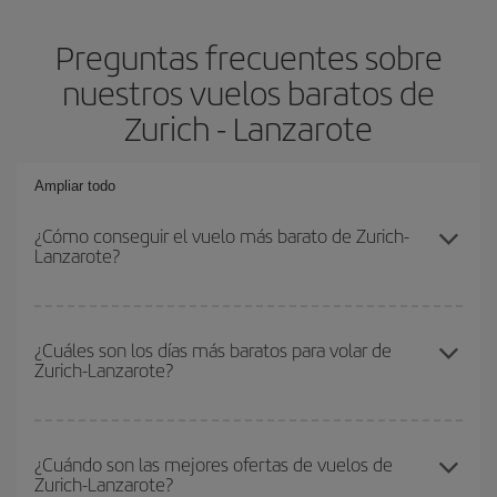
Preguntas frecuentes sobre
nuestros vuelos baratos de
Zurich - Lanzarote
Ampliar todo
¿Cómo conseguir el vuelo más barato de Zurich-
Lanzarote?
Podrás ahorrar en tu billete de avión de Zurich-Lanzarote-dest y
conseguir el vuelo más barato si evitas temporadas altas,
¿Cuáles son los días más baratos para volar de
Zurich-Lanzarote?
compras con antelación y puedes ser flexible con las fechas y
horarios de ida y vuelta.
Para saber qué días te saldrá más económico volar, solo tienes
que empezar una consulta en nuestro
buscador de vuelos
¿Cuándo son las mejores ofertas de vuelos de
Zurich-Lanzarote?
baratos
. Dinos desde dónde vuelas, a dónde quieres ir y en qué