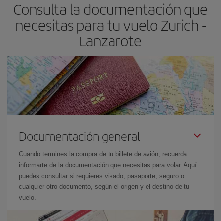
Consulta la documentación que
avión más baratos te saldrán. Además, si buscas los vuelos con
las fechas y los horarios del viaje un poco abiertos, podrás
elegir
necesitas para tu vuelo Zurich -
el precio más barato.
Lanzarote
Documentación general
Cuando termines la compra de tu billete de avión, recuerda
informarte de la documentación que necesitas para volar. Aquí
puedes consultar si requieres visado, pasaporte, seguro o
cualquier otro documento, según el origen y el destino de tu
vuelo.