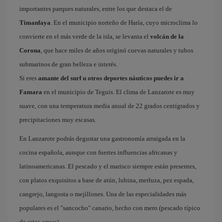
importantes parques naturales, entre los que destaca el de
Timanfaya
. En el municipio norteño de Haría, cuyo microclima lo
convierte en el más verde de la isla, se levanta el
volcán de la
Corona
, que hace miles de años originó cuevas naturales y tubos
submarinos de gran belleza e interés.
Si eres
amante del surf u otros deportes náuticos puedes ir a
Famara
en el municipio de Teguis. El clima de Lanzarote es muy
suave, con una temperatura media anual de 22 grados centígrados y
precipitaciones muy escasas.
En Lanzarote podrás degustar una gastronomía arraigada en la
cocina española, aunque con fuertes influencias africanas y
latinoamericanas. El pescado y el marisco siempre están presentes,
con platos exquisitos a base de atún, lubina, merluza, pez espada,
cangrejo, langosta o mejillones. Una de las especialidades más
populares es el "sancocho" canario, hecho con mero (pescado típico
de estas aguas).