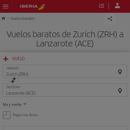
Saltar al contenido principal
Vuelos baratos
Vuelos baratos de Zurich (ZRH) a
Lanzarote (ACE)
VUELO
ORIGEN
DESTINO
Seleccione
Ida y vuelta
una
opción
Pagar con Avios