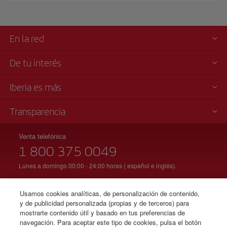
En la red
De tu interés
Iberia es más
Transparencia
Venta telefónica
1 800 375 0049
Lunes a domingo 00:00 - 24:00 horas ( español e inglés).
Usamos cookies analíticas, de personalización de contenido,
© Iberia 2026
y de publicidad personalizada (propias y de terceros) para
mostrarte contenido útil y basado en tus preferencias de
navegación. Para aceptar este tipo de cookies, pulsa el botón