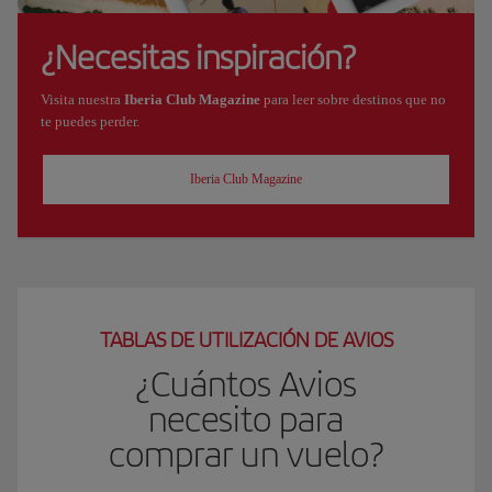
¿Necesitas inspiración?
Visita nuestra
Iberia Club Magazine
para leer sobre destinos que no
te puedes perder.
Iberia Club Magazine
TABLAS DE UTILIZACIÓN DE AVIOS
¿Cuántos Avios
necesito para
comprar un vuelo?