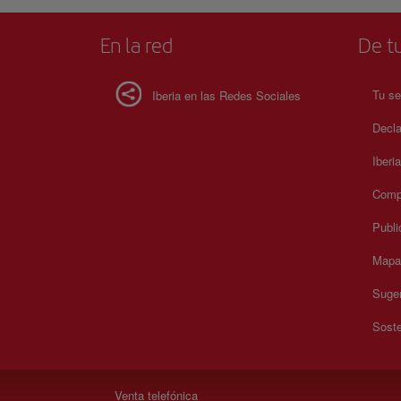
En la red
De tu
Tu se
Iberia en las Redes Sociales
Decla
Iberi
Compr
Publi
Mapa 
Suger
Soste
Venta telefónica