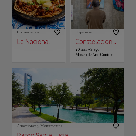
Cocina mexicana
Exposición
La Nacional
Constelaciones y derivas: arte de América Latina desde la Colección FEMSA
20 mar.
-
9 ago.
Museo de Arte Contemporáneo de Monterrey (MARCO)
Atracciones y Monumentos
Paseo Santa Lucía