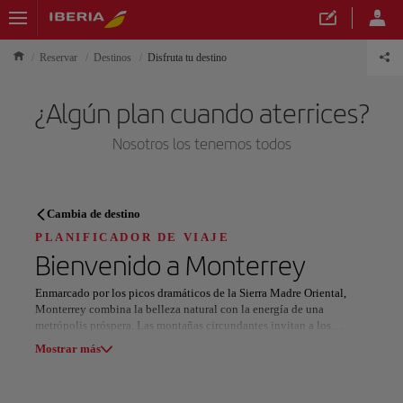
Reservar
Destinos
Disfruta tu destino
¿Algún plan cuando aterrices?
Nosotros los tenemos todos
PLANIFICADOR DE VIAJE
Cambia de destino
Descubre tu próximo destino
PLANIFICADOR DE VIAJE
Bienvenido a
Monterrey
Enmarcado por los picos dramáticos de la Sierra Madre Oriental,
Monterrey combina la belleza natural con la energía de una
metrópolis próspera. Las montañas circundantes invitan a los
Nuestros destinos
entusiastas de las actividades al aire libre a explorar senderos
Mostrar lista
Mostrar más
pintorescos, probar sus habilidades en la escalada en roca o disfrutar
del ciclismo de montaña a través de paisajes escarpados. Esta
conexión con la naturaleza hace de la ciudad un destino ideal para
Todas las áreas
Europa
América del Sur
Norteaméri