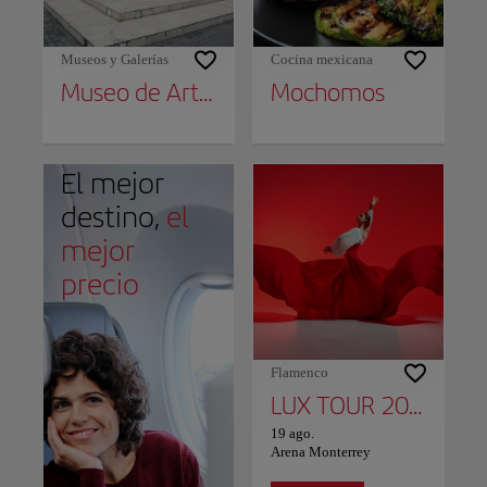
Museos y Galerías
Cocina mexicana
Museo de Arte Contemporáneo de Monterrey
Mochomos
El mejor
destino,
el
mejor
precio
Flamenco
LUX TOUR 2026: ROSALIA
19 ago.
Arena Monterrey