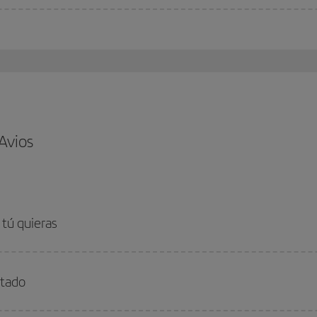
 Avios
 tú quieras
stado