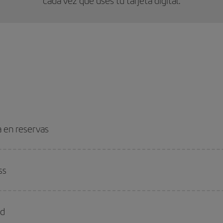
cada vez que uses tu tarjeta digital.
a en reservas
ss
ld