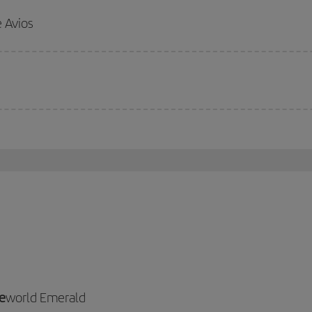
 Avios
e
world Emerald