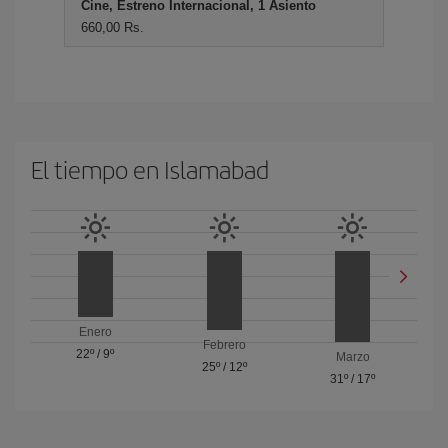
Cine, Estreno Internacional, 1 Asiento
660,00 Rs.
El tiempo en Islamabad
Enero
Febrero
22º
/
9º
Marzo
25º
/
12º
31º
/
17º