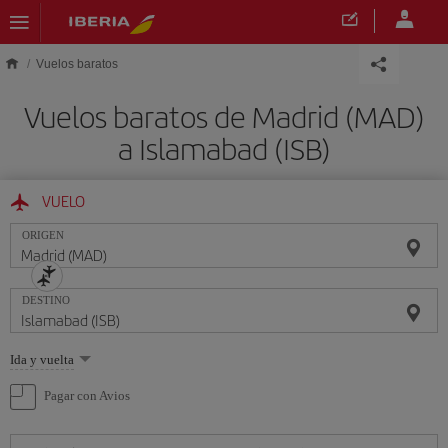
Saltar al contenido principal
Vuelos baratos
Vuelos baratos de Madrid (MAD)
a Islamabad (ISB)
VUELO
ORIGEN
DESTINO
Seleccione
Ida y vuelta
una
opción
Pagar con Avios