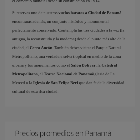
el comercio mundial desde su construcción en 1914.
Si reservas uno de nuestros
vuelos baratos a Ciudad de Panamá
encontrarás además, un conjunto histórico y monumental
perfectamente conservado. Contempla las tres ciudades a la vez (la
antigua, la reconstruida y la moderna) desde el punto más alto de la
ciudad, el
Cerro Ancón
. También debes visitar el Parque Natural
Metropolitano, una verdadera selva tropical en medio de la zona
urbana y los monumentos como el
Salón Bolívar
, la
Catedral
Metropolitana
, el
Teatro Nacional de Panamá
iglesia de La
Merced o la
Iglesia de San Felipe Neri
que dan fe de la diversidad
cultural de esta rica ciudad.
Precios promedios en Panamá