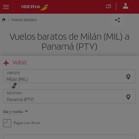
Saltar al contenido principal
Vuelos baratos
Vuelos baratos de Milán (MIL) a
Panamá (PTY)
VUELO
ORIGEN
DESTINO
Seleccione
Ida y vuelta
una
opción
Pagar con Avios