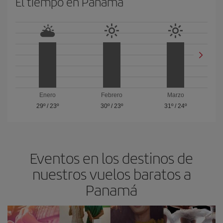
El tiempo en Panamá
Enero
Febrero
Marzo
29º
/
23º
30º
/
23º
31º
/
24º
Eventos en los destinos de
nuestros vuelos baratos a
Panamá