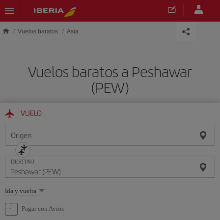
Saltar al contenido principal
Vuelos baratos
Asia
Vuelos baratos a Peshawar
(PEW)
VUELO
Origen
DESTINO
Seleccione
Ida y vuelta
una
opción
Pagar con Avios