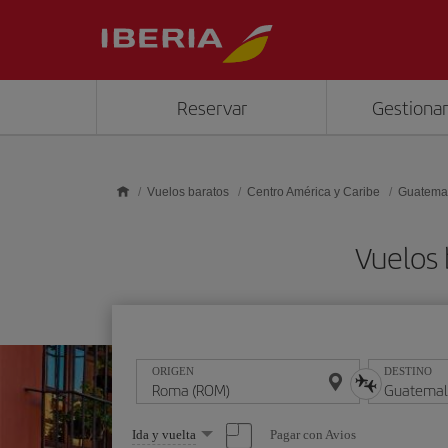
Saltar al contenido principal
Reservar
Gestionar
Vuelos baratos
Centro América y Caribe
Guatema
Vuelos
ORIGEN
DESTINO
Seleccione
Pagar con Avios
Ida y vuelta