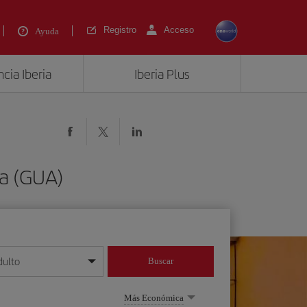
Registro
Acceso
Ayuda
cia Iberia
Iberia Plus
a (GUA)
dulto
Buscar
o día/mes/año
Más Económica