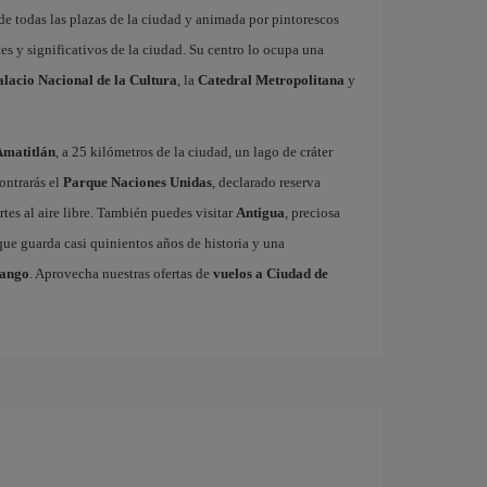
 de todas las plazas de la ciudad y animada por pintorescos
es y significativos de la ciudad. Su centro lo ocupa una
alacio Nacional de la Cultura
, la
Catedral Metropolitana
y
Amatitlán
, a 25 kilómetros de la ciudad, un lago de cráter
ontrarás el
Parque Naciones Unidas
, declarado reserva
tes al aire libre. También puedes visitar
Antigua
, preciosa
ue guarda casi quinientos años de historia y una
nango
. Aprovecha nuestras ofertas de
vuelos a Ciudad de