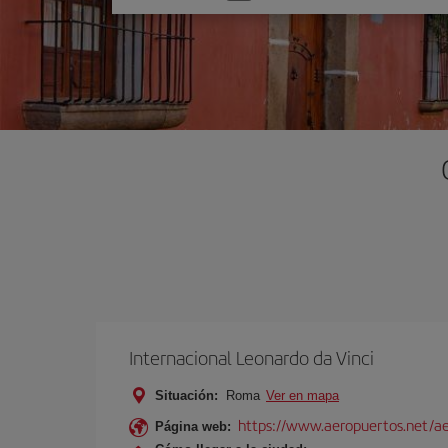
una
opción
Internacional Leonardo da Vinci
Situación:
Roma
Ver en mapa
https://www.aeropuertos.net/ae
Página web: