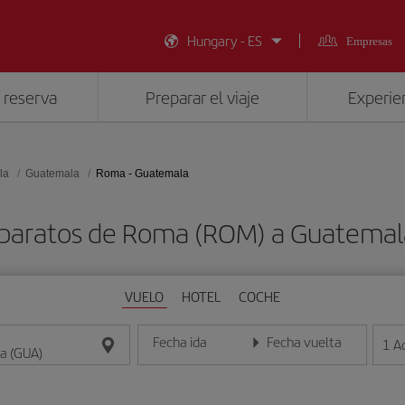
Hungary - ES
Empresas
 reserva
Preparar el viaje
Experien
la
Guatemala
Roma - Guatemala
 baratos de Roma (ROM) a Guatemal
VUELO
HOTEL
COCHE
Fecha ida
Fecha vuelta
1
A
Introduce la fecha en formato día/mes/año
Introduce la fecha en format