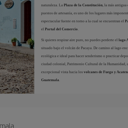
naturaleza. La
Plaza de la Constitución
, la más antigua
puestos de artesanía, es uno de los lugares más imponent
espectacular fuente en torno a la cual se encuentran el
P
el
Portal del Comercio
.
Si quieres respirar aire puro, no puedes perderte el
lago 
situado bajo el volcán de Pacaya. De camino al lago enc
ecológica e ideal para hacer senderismo o practicar depor
ciudad colonial, Patrimonio Cultural de la Humanidad, q
excepcional vista hacia los
volcanes de Fuego y Acate
Guatemala
.
emala