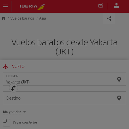
Saltar al contenido principal
Vuelos baratos
Asia
Vuelos baratos desde Yakarta
(JKT)
VUELO
ORIGEN
Destino
Seleccione
Ida y vuelta
una
opción
Pagar con Avios