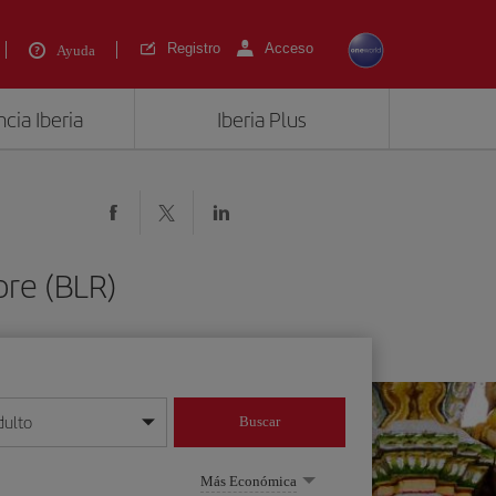
Registro
Acceso
Ayuda
cia Iberia
Iberia Plus
ore (BLR)
dulto
Buscar
o día/mes/año
Más Económica