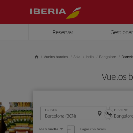
Saltar al contenido principal
Reservar
Gestionar
Vuelos baratos
Asia
India
Bangalore
Barcel
Vuelos b
ORIGEN
DESTINO
Seleccione
Pagar con Avios
Ida y vuelta