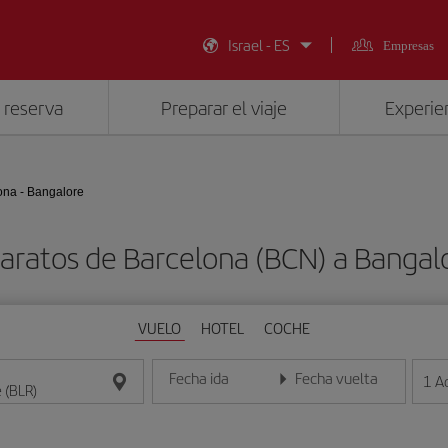
Israel - ES
Empresas
 reserva
Preparar el viaje
Experien
ona - Bangalore
aratos de Barcelona (BCN) a Bangal
VUELO
HOTEL
COCHE
Fecha ida
Fecha vuelta
1
A
Introduce la fecha en formato día/mes/año
Introduce la fecha en format