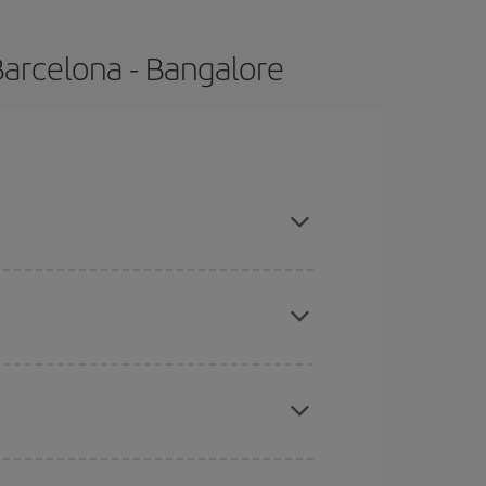
Barcelona - Bangalore
 compras con antelación y puedes ser flexible con
ratos
. Dinos desde dónde vuelas, a dónde
ra días cercanos
, tanto de ida como de vuelta,
gunos
horarios
puede que te hagan ahorrar aún
eral las Navidades, la Semana Santa y los