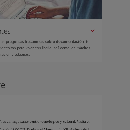
ntes
tras
preguntas frecuentes sobre documentación
: te
cesitas para volar con Iberia, así como los trámites
gración y aduanas.
re
 es un importante centro tecnológico y cultural. Visita el
 Templo ISKCON. Explora el Mercado de KR, disfruta de la