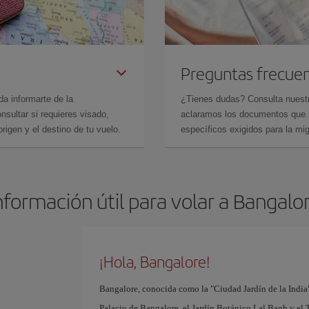
Preguntas frecue
da informarte de la
¿Tienes dudas? Consulta nues
sultar si requieres visado,
aclaramos los documentos que ne
rigen y el destino de tu vuelo.
específicos exigidos para la mi
nformación útil para volar a Bangalo
¡Hola, Bangalore!
Bangalore, conocida como la "Ciudad Jardín de la India",
Palacio de Bangalore, el Jardín Botánico Lal Bagh y el