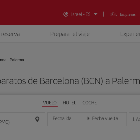
Israel - ES
Empresas
 reserva
Preparar el viaje
Experien
lona - Palermo
baratos de Barcelona (BCN) a Paler
VUELO
HOTEL
COCHE
Fecha ida
Fecha vuelta
1
A
Introduce la fecha en formato día/mes/año
Introduce la fecha en format