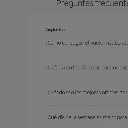
Preguntas frecuente
Ampliar todo
¿Cómo conseguir el vuelo más barat
Podrás ahorrar en tu billete de avión de Barcelon
las fechas y horarios de ida y vuelta.
¿Cuáles son los días más baratos pa
Para saber qué días te saldrá más económico vol
quieres ir y en qué fechas habías pensado viajar
¿Cuándo son las mejores ofertas de
para que puedas encontrar la mejor oferta. Ademá
más en el precio de tu billete.
Puedes conseguir los vuelos más baratos viajan
periodos de vacaciones escolares son temporada
¿Qué día de la semana es mejor para
precios encontrarás.