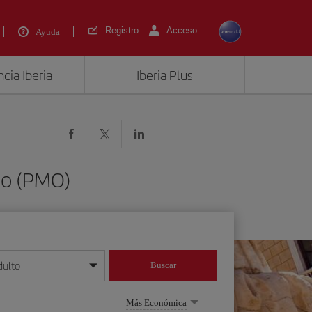
Registro
Acceso
Ayuda
cia Iberia
Iberia Plus
mo (PMO)
dulto
Buscar
o día/mes/año
Más Económica