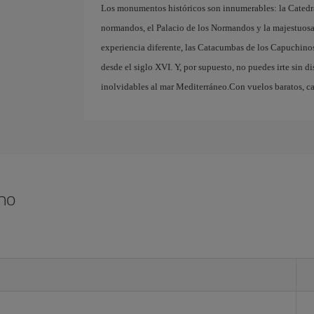
Los monumentos históricos son innumerables: la Catedra
normandos, el Palacio de los Normandos y la majestuosa 
experiencia diferente, las Catacumbas de los Capuchino
desde el siglo XVI. Y, por supuesto, no puedes irte sin dis
inolvidables al mar Mediterráneo.Con vuelos baratos, ca
rmo