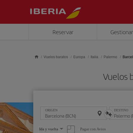
Saltar al contenido principal
Reservar
Gestionar
Vuelos baratos
Europa
Italia
Palermo
Barce
Vuelos 
ORIGEN
DESTINO
Seleccione
Pagar con Avios
Ida y vuelta