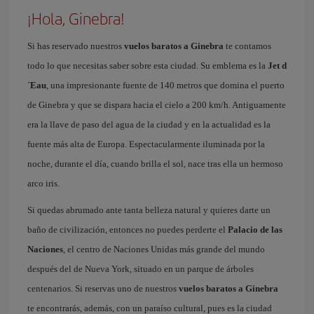
¡Hola, Ginebra!
Si has reservado nuestros
vuelos baratos a Ginebra
te contamos
todo lo que necesitas saber sobre esta ciudad. Su emblema es la
Jet d
´Eau
, una impresionante fuente de 140 metros que domina el puerto
de Ginebra y que se dispara hacia el cielo a 200 km/h. Antiguamente
era la llave de paso del agua de la ciudad y en la actualidad es la
fuente más alta de Europa. Espectacularmente iluminada por la
noche, durante el día, cuando brilla el sol, nace tras ella un hermoso
arco iris.
Si quedas abrumado ante tanta belleza natural y quieres darte un
baño de civilización, entonces no puedes perderte el
Palacio de las
Naciones
, el centro de Naciones Unidas más grande del mundo
después del de Nueva York, situado en un parque de árboles
centenarios. Si reservas uno de nuestros
vuelos baratos a Ginebra
te encontrarás, además, con un paraíso cultural, pues es la ciudad