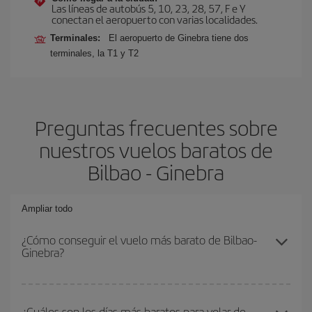
Las líneas de autobús 5, 10, 23, 28, 57, F e Y
conectan el aeropuerto con varias localidades.
Terminales:
El aeropuerto de Ginebra tiene dos
terminales, la T1 y T2
Preguntas frecuentes sobre
nuestros vuelos baratos de
Bilbao - Ginebra
Ampliar todo
¿Cómo conseguir el vuelo más barato de Bilbao-
Ginebra?
Podrás ahorrar en tu billete de avión de Bilbao-Ginebra-dest y
conseguir el vuelo más barato si evitas temporadas altas,
¿Cuáles son los días más baratos para volar de