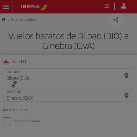
Saltar al contenido principal
Vuelos baratos
Vuelos baratos de Bilbao (BIO) a
Ginebra (GVA)
VUELO
ORIGEN
DESTINO
Seleccione
Ida y vuelta
una
opción
Pagar con Avios