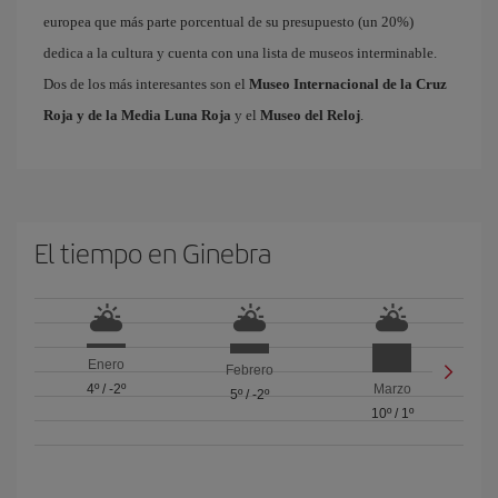
europea que más parte porcentual de su presupuesto (un 20%)
dedica a la cultura y cuenta con una lista de museos interminable.
Dos de los más interesantes son el
Museo Internacional de la Cruz
Roja y de la Media Luna Roja
y el
Museo del Reloj
.
El tiempo en Ginebra
Enero
Febrero
4º
/
-2º
Marzo
5º
/
-2º
10º
/
1º