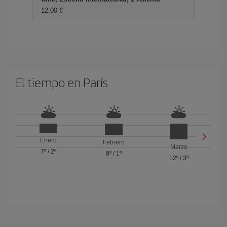
12,00 €
El tiempo en París
Enero
Febrero
Marzo
7º
/
2º
8º
/
1º
12º
/
3º