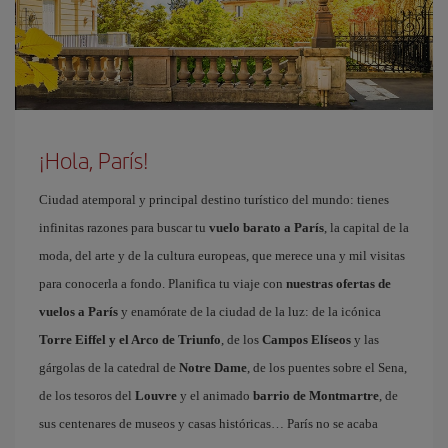
¡Hola, París!
Ciudad atemporal y principal destino turístico del mundo: tienes
infinitas razones para buscar tu
vuelo barato a París
, la capital de la
moda, del arte y de la cultura europeas, que merece una y mil visitas
para conocerla a fondo. Planifica tu viaje con
nuestras ofertas de
vuelos a París
y enamórate de la ciudad de la luz: de la icónica
Torre Eiffel y el Arco de Triunfo
, de los
Campos Elíseos
y las
gárgolas de la catedral de
Notre Dame
, de los puentes sobre el Sena,
de los tesoros del
Louvre
y el animado
barrio de Montmartre
, de
sus centenares de museos y casas históricas… París no se acaba