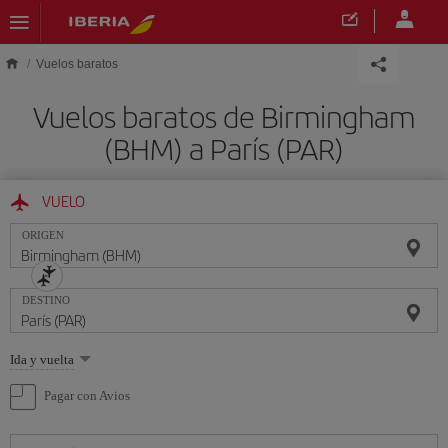
Saltar al contenido principal
Vuelos baratos
Vuelos baratos de Birmingham
(BHM) a París (PAR)
VUELO
ORIGEN
DESTINO
Seleccione
Ida y vuelta
una
opción
Pagar con Avios