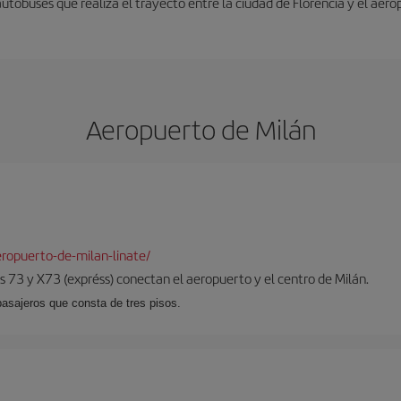
autobuses que realiza el trayecto entre la ciudad de Florencia y el aero
Aeropuerto de Milán
ropuerto-de-milan-linate/
 73 y X73 (expréss) conectan el aeropuerto y el centro de Milán.
pasajeros que consta de tres pisos.