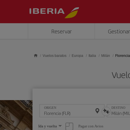
Saltar al contenido principal
Reservar
Gestionar
Vuelos baratos
Europa
Italia
Milán
Florencia
Vuelo
ORIGEN
DESTINO
Seleccione
Pagar con Avios
Ida y vuelta