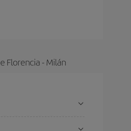
 Florencia - Milán
ras con antelación y puedes ser flexible con las