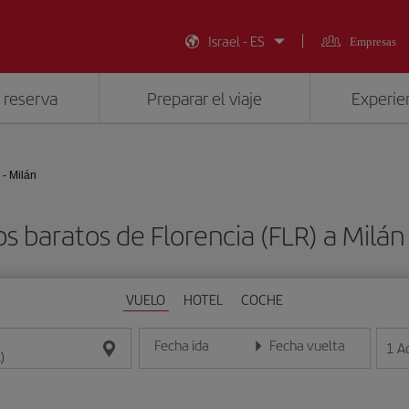
Israel - ES
Empresas
 reserva
Preparar el viaje
Experien
 - Milán
s baratos de Florencia (FLR) a Milán
VUELO
HOTEL
COCHE
Fecha ida
Fecha vuelta
1
A
Introduce la fecha en formato día/mes/año
Introduce la fecha en format