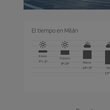
El tiempo en Milán
Enero
Febrero
7º
/
-1º
Marzo
9º
/
0º
14º
/
3º
Ab
17º