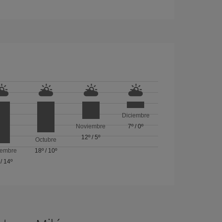
Diciembre
Noviembre
7º
/
0º
12º
/
5º
Octubre
iembre
18º
/
10º
/
14º