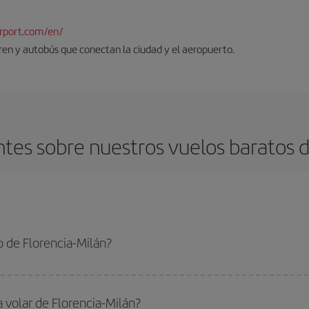
rport.com/en/
tren y autobús que conectan la ciudad y el aeropuerto.
tes sobre nuestros vuelos baratos de
 de Florencia-Milán?
a-Milán-dest y conseguir el vuelo más barato si evitas temporadas altas, comp
a volar de Florencia-Milán?