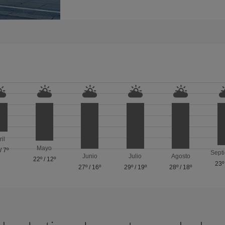
ril
Mayo
/
7º
Sept
Junio
Julio
Agosto
22º
/
12º
23º
27º
/
16º
29º
/
19º
28º
/
18º