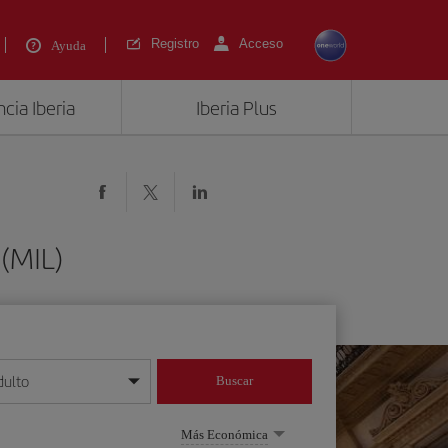
Registro
Acceso
Ayuda
cia Iberia
Iberia Plus
 (MIL)
dulto
Buscar
o día/mes/año
Más Económica