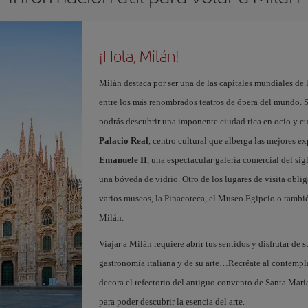
¡Hola, Milán!
Milán destaca por ser una de las capitales mundiales de 
entre los más renombrados teatros de ópera del mundo. S
podrás descubrir una imponente ciudad rica en ocio y c
Palacio Real
, centro cultural que alberga las mejores e
Emanuele II
, una espectacular galería comercial del si
una bóveda de vidrio. Otro de los lugares de visita oblig
varios museos, la Pinacoteca, el Museo Egipcio o tambié
Milán.
Viajar a Milán requiere abrir tus sentidos y disfrutar de s
gastronomía italiana y de su arte…Recréate al contempl
decora el refectorio del antiguo convento de Santa Maria
para poder descubrir la esencia del arte.