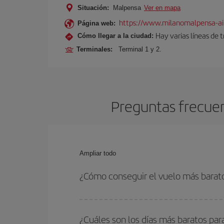
Situación:
Malpensa
Ver en mapa
https://www.milanomalpensa-ai
Página web:
Hay varias líneas de 
Cómo llegar a la ciudad:
Terminales:
Terminal 1 y 2.
Preguntas frecuen
Ampliar todo
¿Cómo conseguir el vuelo más barato
Podrás ahorrar en tu billete de avión de Florenci
fechas y horarios de ida y vuelta.
¿Cuáles son los días más baratos par