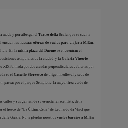
la moda y por albergar el
Teatro della Scala
, que se cuenta
i encuentras nuestras
ofertas de vuelos para viajar a Milán
,
ultura. En la misma
plaza del Duomo
se encuentran el
xposiciones temporales de la ciudad, y la
Galería Vittorio
glo XIX formada por dos arcadas perpendiculares cubiertas por
ada es el
Castello Sforzesco
de origen medieval y sede de
n, pasear por el parque Sempione, la mayor área verde de
us calles y sus gentes, de su esencia renacentista, de la
ar el fresco de “La Última Cena” de Leonardo da Vinci que
 delle Grazie. No te pierdas nuestros
vuelos baratos a Milán