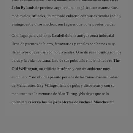
John Rylands
de preciosa arquitectura neogótica con manuscritos
medievales,
Afflecks
, un mercado cubierto con varias tiendas indie y
vintage, entre otros muchos, son lugares que no te puedes perder.
Otro lugar para visitar es
Castlefield
,una antigua zona industrial
llena de puentes de hierro, ferroviarios y canales con barcos muy
llamativos que se usan como viviendas. Otro de sus encantos son los
bares y la vida nocturna. Uno de sus pubs más emblemáticos es
The
Old Wellington
, un edificio histórico y con un ambiente muy
auténtico. Y no olvides pasarte por una de las zonas más animadas
de Manchester,
Gay Village
, llena de pubs y discotecas y con su
monumento a la memoria de Alan Turing. ¡No dejes que te lo
cuenten y
reserva las mejores ofertas de vuelos a Manchester
!