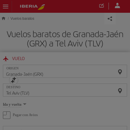
Saltar al contenido principal
Vuelos baratos
Vuelos baratos de Granada-Jaén
(GRX) a Tel Aviv (TLV)
VUELO
ORIGEN
DESTINO
Seleccione
Ida y vuelta
una
opción
Pagar con Avios