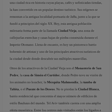
una ciudad rica en historia cuyas playas, cafés y sofisticadas tiendas,
la han convertido en un popular destino turístico. Sus orígenes se
remontan a la antigua localidad portuaria de Jaffa, junto a la que se
fundó a principios del siglo XX. Hoy, esta antigua población
milenaria forma parte de la llamada
Ciudad Vieja
, una zona de
callejuelas estrechas y casas bajas de piedra construida durante el
Imperio Otomano. Llena de encanto, es hoy un pintoresco barrio
bohemio de artistas y uno de los principales atractivos turísticos de
la ciudad desde donde descubrir sus múltiples maravillas.
Otros de los atractivos de la Ciudad Vieja son el
Monasterio de San
Pedro
; la
casa de Simón el Curtidor
, donde Pedro tuvo su visión de
los animales no koscher; la
Mezquita Mahmoudia
; la
tumba de
Tabita
, o el
Puente de los Deseos
. No te pierdas la
Ciudad Blanca
,
barrio residencial que concentra el mayor número de edificios de
estilo Bauhaus del mundo. Tel Aviv también cuenta con una amplia
oferta museística. Entre los centros más visitados están los ligados a