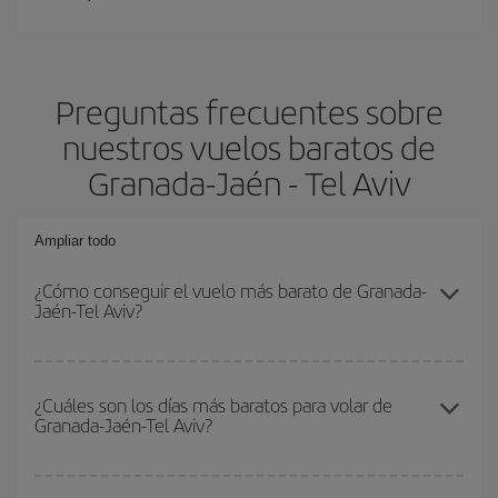
Preguntas frecuentes sobre
nuestros vuelos baratos de
Granada-Jaén - Tel Aviv
Ampliar todo
¿Cómo conseguir el vuelo más barato de Granada-
Jaén-Tel Aviv?
Podrás ahorrar en tu billete de avión de Granada-Jaén-Tel Aviv-
dest y conseguir el vuelo más barato si evitas temporadas altas,
¿Cuáles son los días más baratos para volar de
Granada-Jaén-Tel Aviv?
compras con antelación y puedes ser flexible con las fechas y
horarios de ida y vuelta.
Para saber qué días te saldrá más económico volar, solo tienes