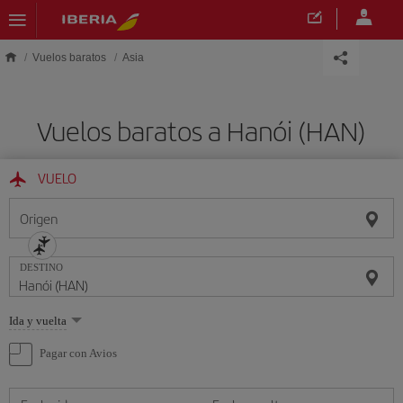
Saltar al contenido principal
Vuelos baratos
Asia
Vuelos baratos a Hanói (HAN)
VUELO
Origen
DESTINO
Seleccione
Ida y vuelta
una
opción
Pagar con Avios