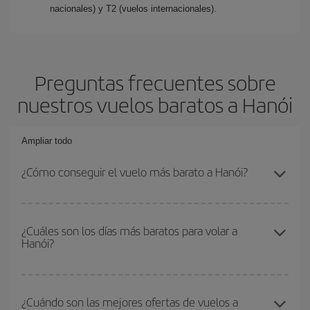
nacionales) y T2 (vuelos internacionales).
Preguntas frecuentes sobre
nuestros vuelos baratos a Hanói
Ampliar todo
¿Cómo conseguir el vuelo más barato a Hanói?
Podrás ahorrar en tu billete de avión y conseguir el vuelo más
barato si evitas temporadas altas, compras con antelación y
¿Cuáles son los días más baratos para volar a
Hanói?
puedes ser flexible con las fechas y horarios de ida y vuelta.
Además, si no tienes decidido un destino concreto para tu viaje,
mira nuestras ofertas y déjate inspirar: seguro que encuentras el
Para saber qué días te saldrá más económico volar, solo tienes
vuelo más barato.
que empezar una consulta en nuestro
buscador de vuelos
¿Cuándo son las mejores ofertas de vuelos a