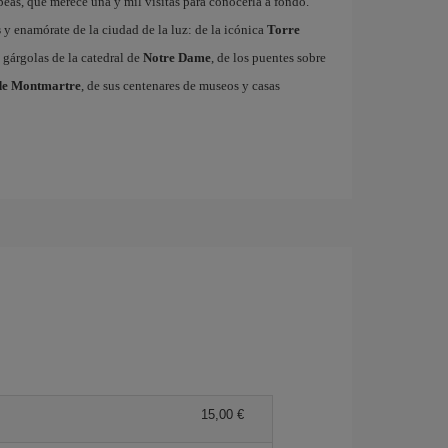
ropeas, que merece una y mil visitas para conocerla a fondo.
s
y enamórate de la ciudad de la luz: de la icónica
Torre
 gárgolas de la catedral de
Notre Dame
, de los puentes sobre
de Montmartre
, de sus centenares de museos y casas
15,00 €