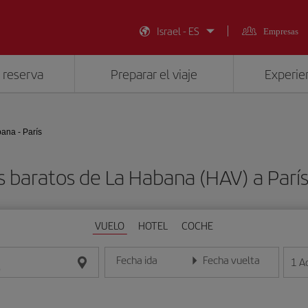
Israel - ES
Empresas
 reserva
Preparar el viaje
Experien
ana - París
s baratos de La Habana (HAV) a París
VUELO
HOTEL
COCHE
Fecha ida
Fecha vuelta
1
A
Introduce la fecha en formato día/mes/año
Introduce la fecha en format