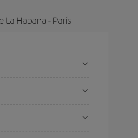
e La Habana - París
pras con antelación y puedes ser flexible con las
ratos
. Dinos desde dónde vuelas, a dónde
ra días cercanos
, tanto de ida como de vuelta,
gunos
horarios
puede que te hagan ahorrar aún
eral las Navidades, la Semana Santa y los