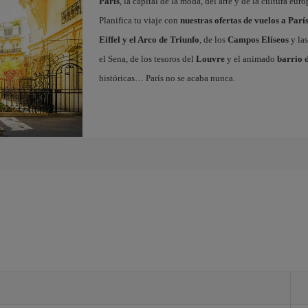
París
, la capital de la moda, del arte y de la cultura eu
Planifica tu viaje con
nuestras ofertas de vuelos a Parí
Eiffel y el Arco de Triunfo
, de los
Campos Elíseos
y las
el Sena, de los tesoros del
Louvre
y el animado
barrio 
históricas… París no se acaba nunca.