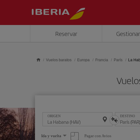
Saltar al contenido principal
Reservar
Gestionar
Vuelos baratos
Europa
Francia
París
La Hab
Vuelo
ORIGEN
DESTINO
Seleccione
Pagar con Avios
Ida y vuelta