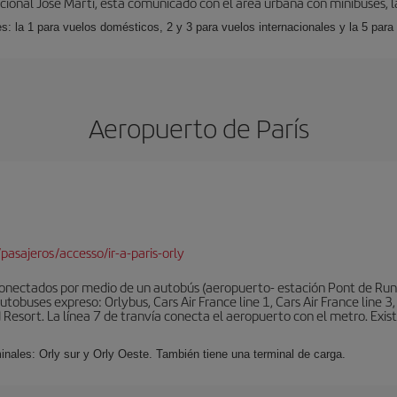
cional José Martí, está comunicado con el área urbana con minibuses, l
s: la 1 para vuelos domésticos, 2 y 3 para vuelos internacionales y la 5 para
Aeropuerto de París
pasajeros/accesso/ir-a-paris-orly
conectados por medio de un autobús (aeropuerto- estación Pont de Rung
obuses expreso: Orlybus, Cars Air France line 1, Cars Air France line 3,
 Resort. La línea 7 de tranvía conecta el aeropuerto con el metro. Exis
minales: Orly sur y Orly Oeste. También tiene una terminal de carga.