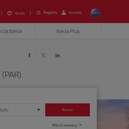
Registro
Acceso
Ayuda
cia Iberia
Iberia Plus
 (PAR)
dulto
Buscar
o día/mes/año
Más Económica