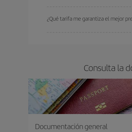
Cuanto antes reserves
tus vuelos, mejores precio
estén disponibles o se vayan agotando. Por eso,
¿Qué tarifa me garantiza el mejor pr
En Iberia, tenemos distintas tarifas para garantiz
Consulta la 
Documentación general