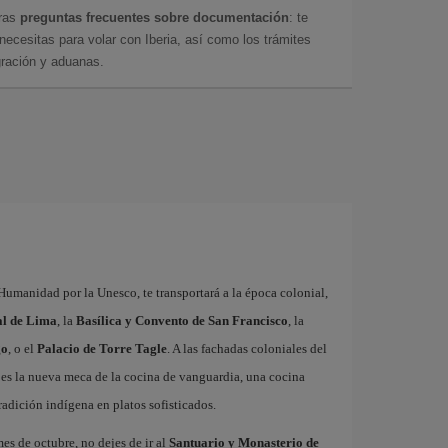
tras
preguntas frecuentes sobre documentación
: te
cesitas para volar con Iberia, así como los trámites
gración y aduanas.
Humanidad por la Unesco, te transportará a la época colonial,
al de Lima
, la
Basílica y Convento de San Francisco
, la
go
, o el
Palacio de Torre Tagle
. A las fachadas coloniales del
a es la nueva meca de la cocina de vanguardia, una cocina
radición indígena en platos sofisticados.
es de octubre, no dejes de ir al
Santuario y Monasterio de