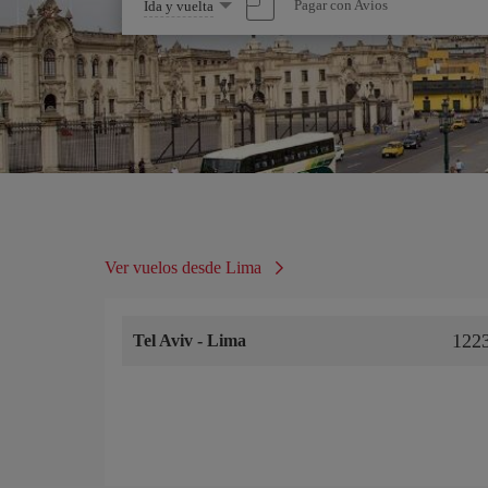
Seleccione
Pagar con Avios
Ida y vuelta
una
opción
Ver vuelos desde Lima
122
Tel Aviv
-
Lima