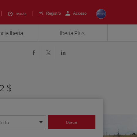
Registro
Acceso
Ayuda
cia Iberia
Iberia Plus
2 $
dulto
Buscar
o día/mes/año