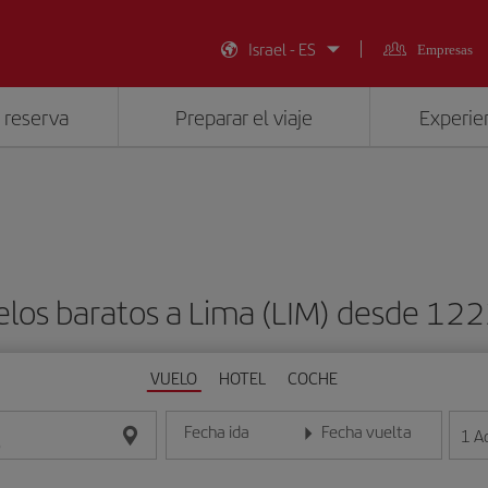
Israel - ES
Empresas
 reserva
Preparar el viaje
Experien
elos baratos a Lima (LIM) desde 122
VUELO
HOTEL
COCHE
Fecha ida
Fecha vuelta
1
A
Introduce la fecha en formato día/mes/año
Introduce la fecha en format