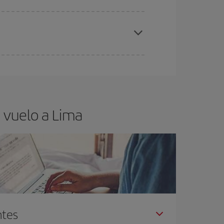
elo y de que las tarifas más baratas (turista)
ma.
ra el vuelo más barato.
 vuelo a Lima
ntes