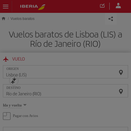
Saltar al contenido principal
Vuelos baratos
Vuelos baratos de Lisboa (LIS) a
Río de Janeiro (RIO)
VUELO
ORIGEN
DESTINO
Seleccione
Ida y vuelta
una
opción
Pagar con Avios