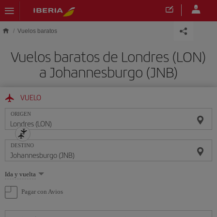
Saltar al contenido principal
Vuelos baratos
Vuelos baratos de Londres (LON)
a Johannesburgo (JNB)
VUELO
ORIGEN
DESTINO
Seleccione
Ida y vuelta
una
opción
Pagar con Avios