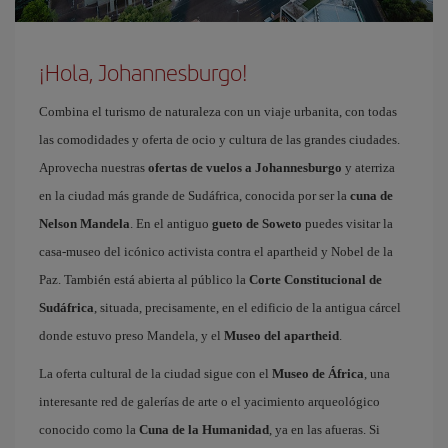
¡Hola, Johannesburgo!
Combina el turismo de naturaleza con un viaje urbanita, con todas
las comodidades y oferta de ocio y cultura de las grandes ciudades.
Aprovecha nuestras
ofertas de vuelos a Johannesburgo
y aterriza
en la ciudad más grande de Sudáfrica, conocida por ser la
cuna de
Nelson Mandela
. En el antiguo
gueto de Soweto
puedes visitar la
casa-museo del icónico activista contra el apartheid y Nobel de la
Paz. También está abierta al público la
Corte Constitucional de
Sudáfrica
, situada, precisamente, en el edificio de la antigua cárcel
donde estuvo preso Mandela, y el
Museo del apartheid
.
La oferta cultural de la ciudad sigue con el
Museo de África
, una
interesante red de galerías de arte o el yacimiento arqueológico
conocido como la
Cuna de la Humanidad
, ya en las afueras. Si