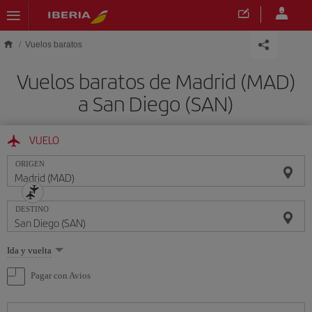
Saltar al contenido principal
Vuelos baratos
Vuelos baratos de Madrid (MAD)
a San Diego (SAN)
VUELO
ORIGEN
DESTINO
Seleccione
Ida y vuelta
una
opción
Pagar con Avios