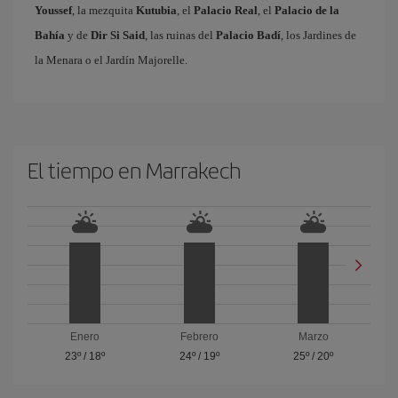
Youssef
, la mezquita
Kutubia
, el
Palacio Real
, el
Palacio de la
Bahía
y de
Dir Si Said
, las ruinas del
Palacio Badí
, los Jardines de
la Menara o el Jardín Majorelle.
El tiempo en Marrakech
Enero
Febrero
Marzo
23º
/
18º
24º
/
19º
25º
/
20º