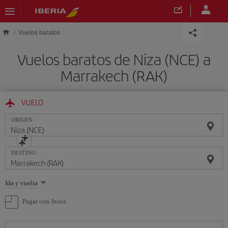
Saltar al contenido principal
Vuelos baratos
Vuelos baratos de Niza (NCE) a
Marrakech (RAK)
VUELO
ORIGEN
DESTINO
Seleccione
Ida y vuelta
una
opción
Pagar con Avios