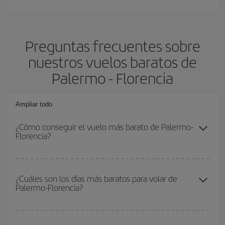
Preguntas frecuentes sobre
nuestros vuelos baratos de
Palermo - Florencia
Ampliar todo
¿Cómo conseguir el vuelo más barato de Palermo-
Florencia?
Podrás ahorrar en tu billete de avión de Palermo-Florencia-dest y
conseguir el vuelo más barato si evitas temporadas altas,
¿Cuáles son los días más baratos para volar de
Palermo-Florencia?
compras con antelación y puedes ser flexible con las fechas y
horarios de ida y vuelta.
Para saber qué días te saldrá más económico volar, solo tienes