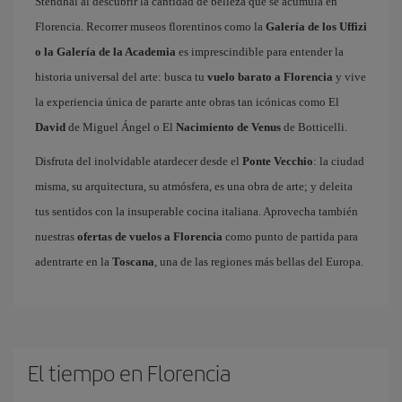
Stendhal al descubrir la cantidad de belleza que se acumula en
Florencia. Recorrer museos florentinos como la
Galería de los Uffizi
o la Galería de la Academia
es imprescindible para entender la
historia universal del arte: busca tu
vuelo barato a Florencia
y vive
la experiencia única de pararte ante obras tan icónicas como El
David
de Miguel Ángel o El
Nacimiento de Venus
de Botticelli.
Disfruta del inolvidable atardecer desde el
Ponte Vecchio
: la ciudad
misma, su arquitectura, su atmósfera, es una obra de arte; y deleita
tus sentidos con la insuperable cocina italiana. Aprovecha también
nuestras
ofertas de vuelos a Florencia
como punto de partida para
adentrarte en la
Toscana
, una de las regiones más bellas del Europa.
El tiempo en Florencia