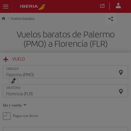
Saltar al contenido principal
Vuelos baratos
Vuelos baratos de Palermo
(PMO) a Florencia (FLR)
VUELO
ORIGEN
DESTINO
Seleccione
Ida y vuelta
una
opción
Pagar con Avios