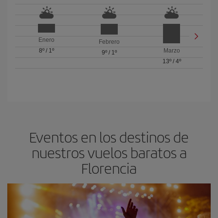
Enero
Febrero
8º
/
1º
Marzo
9º
/
1º
13º
/
4º
Eventos en los destinos de
nuestros vuelos baratos a
Florencia