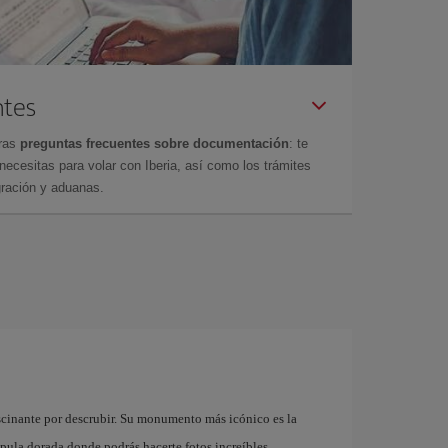
ntes
tras
preguntas frecuentes sobre documentación
: te
cesitas para volar con Iberia, así como los trámites
gración y aduanas.
ascinante por descrubir. Su monumento más icónico es la
ula dorada donde podrás hacerte fotos increíbles .