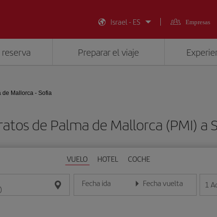
Israel - ES
Empresas
 reserva
Preparar el viaje
Experien
 de Mallorca - Sofia
ratos de Palma de Mallorca (PMI) a S
VUELO
HOTEL
COCHE
Fecha ida
Fecha vuelta
1
A
Introduce la fecha en formato día/mes/año
Introduce la fecha en format