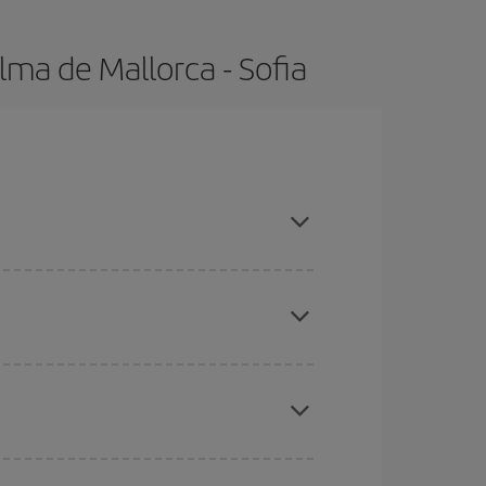
lma de Mallorca - Sofia
tas, compras con antelación y puedes ser flexible
ratos
. Dinos desde dónde vuelas, a dónde
ra días cercanos
, tanto de ida como de vuelta,
gunos
horarios
puede que te hagan ahorrar aún
eral las Navidades, la Semana Santa y los