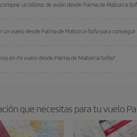
 alta. Además, sobre todo si estás pensando en una escapada de fin de sem
 comprar un billete de avión desde Palma de Mallorca-Sof
os baratos. Las claves para encontrar los mejores precios son
anticiparte y 
drán. Además, si buscas los vuelos con las fechas y los horarios del viaje un
r un vuelo desde Palma de Mallorca-Sofia para conseguir 
s encontrarás. Los precios dependen de las plazas que queden libres en el vu
 comprar con antelación es
fundamental
para conseguir
vuelos baratos a Pa
ecio en mi vuelo desde Palma de Mallorca-Sofia?
arte el mejor precio según tus necesidades de viaje. La tarifa básica, te asegu
ción que necesitas para tu vuelo Pal