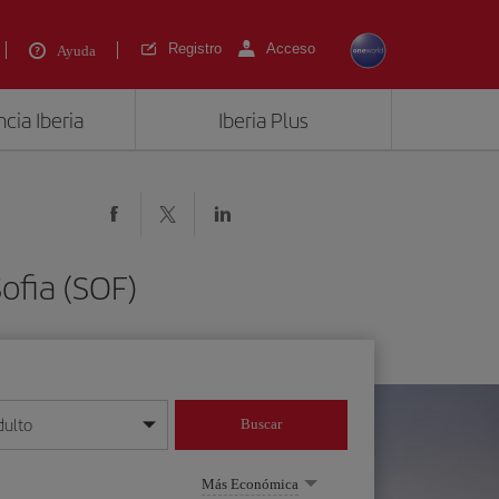
Registro
Acceso
Ayuda
cia Iberia
Iberia Plus
ofia (SOF)
dulto
Buscar
o día/mes/año
Más Económica