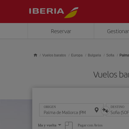
Saltar al contenido principal
Reservar
Gestionar
Vuelos baratos
Europa
Bulgaria
Sofia
Palma
Vuelos ba
ORIGEN
DESTINO
Seleccione
Pagar con Avios
Ida y vuelta