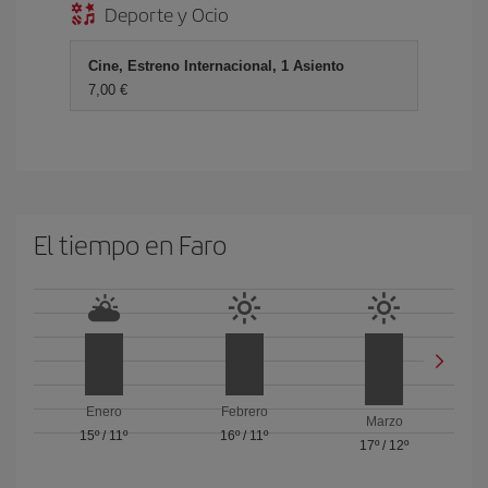
Deporte y Ocio
Cine, Estreno Internacional, 1 Asiento
7,00 €
El tiempo en Faro
Enero
Febrero
Marzo
15º
/
11º
16º
/
11º
17º
/
12º