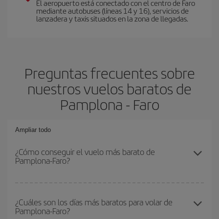
El aeropuerto está conectado con el centro de Faro
mediante autobuses (líneas 14 y 16), servicios de
lanzadera y taxis situados en la zona de llegadas.
Preguntas frecuentes sobre
nuestros vuelos baratos de
Pamplona - Faro
Ampliar todo
¿Cómo conseguir el vuelo más barato de
Pamplona-Faro?
Podrás ahorrar en tu billete de avión de Pamplona-Faro-dest y
conseguir el vuelo más barato si evitas temporadas altas,
¿Cuáles son los días más baratos para volar de
Pamplona-Faro?
compras con antelación y puedes ser flexible con las fechas y