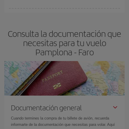
vayan agotando. Por eso, comprar con antelación es
fundamental
para conseguir
vuelos baratos a Pamplona-Faro-
En Iberia, tenemos distintas tarifas para garantizarte el mejor
dest
.
precio según tus necesidades de viaje. La tarifa básica, te
asegura el vuelo más barato.
Consulta la documentación que
necesitas para tu vuelo
Pamplona - Faro
Documentación general
Cuando termines la compra de tu billete de avión, recuerda
informarte de la documentación que necesitas para volar. Aquí