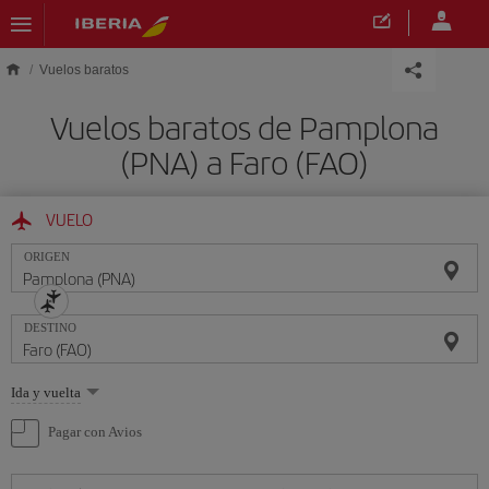
Saltar al contenido principal
Vuelos baratos
Vuelos baratos de Pamplona
(PNA) a Faro (FAO)
VUELO
ORIGEN
DESTINO
Seleccione
Ida y vuelta
una
opción
Pagar con Avios