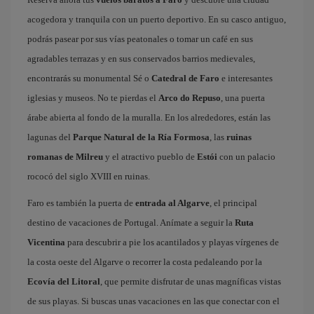
acogedora y tranquila con un puerto deportivo. En su casco antiguo,
podrás pasear por sus vías peatonales o tomar un café en sus
agradables terrazas y en sus conservados barrios medievales,
encontrarás su monumental Sé o
Catedral de Faro
e interesantes
iglesias y museos. No te pierdas el
Arco do Repuso
, una puerta
árabe abierta al fondo de la muralla. En los alrededores, están las
lagunas del
Parque Natural de la Ría Formosa
, las
ruinas
romanas de Milreu
y el atractivo pueblo de
Estói
con un palacio
rococó del siglo XVIII en ruinas.
Faro es también la puerta de
entrada al Algarve
, el principal
destino de vacaciones de Portugal. Anímate a seguir la
Ruta
Vicentina
para descubrir a pie los acantilados y playas vírgenes de
la costa oeste del Algarve o recorrer la costa pedaleando por la
Ecovía del Litoral
, que permite disfrutar de unas magníficas vistas
de sus playas. Si buscas unas vacaciones en las que conectar con el