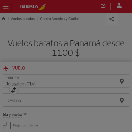
Saltar al contenido principal
Vuelos baratos
Centro América y Caribe
Vuelos baratos a Panamá desde
1100 $
VUELO
ORIGEN
Destino
Seleccione
Ida y vuelta
una
opción
Pagar con Avios