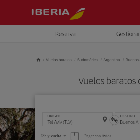
Saltar al contenido principal
Reservar
Gestionar
Vuelos baratos
Sudamérica
Argentina
Buenos 
Vuelos baratos 
ORIGEN
DESTINO
Seleccione
Pagar con Avios
Ida y vuelta