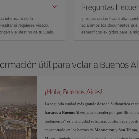
Preguntas frecue
da informarte de la
¿Tienes dudas? Consulta nues
sultar si requieres visado,
aclaramos los documentos que ne
rigen y el destino de tu vuelo.
específicos exigidos para la mi
formación útil para volar a Buenos Ai
¡Hola, Buenos Aires!
La segunda ciudad más grande de toda Sudamérica es tam
baratos a Buenos Aires
para entender por qué. Situada so
Sudamérica” es una ciudad ecléctica, conformada por dive
concentrado en los barrios de
Montserrat
y
San Telmo
,
Mayo
, alrededor de la cual comenzó a construirse la ci