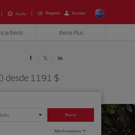
Registro
Acceso
Ayuda
cia Iberia
Iberia Plus
UE) desde 1191 $
dulto
Buscar
o día/mes/año
Más Económica