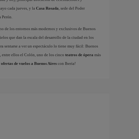
ayo cada jueves, y la
Casa Rosada
, sede del Poder
a Perón.
uno de los entornos más modernos y exclusivos de Buenos
ielos que dan la escala del desarrollo de la ciudad en los
ra sentarse a ver un espectáculo lo tiene muy fácil: Buenos
 entre ellos el Colón, uno de los cinco
teatros de ópera
más
s
ofertas de vuelos a Buenos Aires
con Iberia!