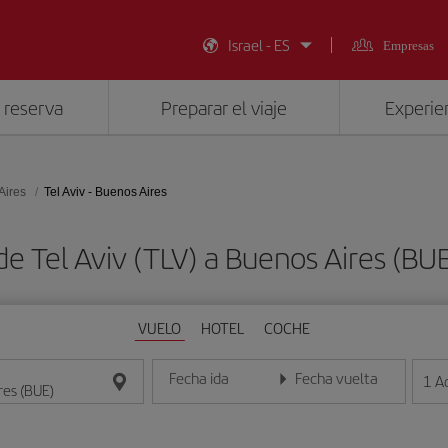
Israel - ES
Empresas
 reserva
Preparar el viaje
Experien
Aires
Tel Aviv - Buenos Aires
de Tel Aviv (TLV) a Buenos Aires (B
VUELO
HOTEL
COCHE
Fecha ida
Fecha vuelta
1
A
Introduce la fecha en formato día/mes/año
Introduce la fecha en format