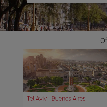
una
opción
Of
Tel Aviv
-
Buenos Aires