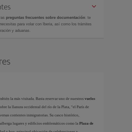
ntes
tras
preguntas frecuentes sobre documentación
: te
cesitas para volar con Iberia, así como los trámites
gración y aduanas.
res
bién la más visitada. Basta reservar uno de nuestros
vuelos
bre la llanura occidental del río de la Plata, “el París de
rsas corrientes inmigratorias. Su casco histórico,
 alberga lugares y edificios emblemáticos como la
Plaza de
udad y hoy, principal ubicación de celebraciones y