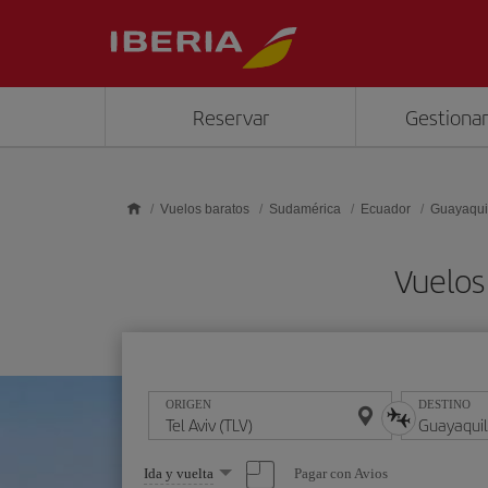
Saltar al contenido principal
Reservar
Gestionar
Vuelos baratos
Sudamérica
Ecuador
Guayaqui
Vuelos
ORIGEN
DESTINO
Seleccione
Pagar con Avios
Ida y vuelta