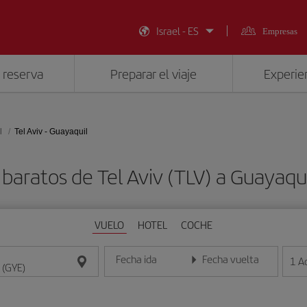
Israel - ES
Empresas
 reserva
Preparar el viaje
Experien
l
Tel Aviv - Guayaquil
 baratos de Tel Aviv (TLV) a Guayaqui
VUELO
HOTEL
COCHE
Fecha ida
Fecha vuelta
1
A
Introduce la fecha en formato día/mes/año
Introduce la fecha en format