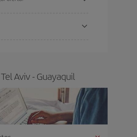
elo y de que las tarifas más baratas (turista)
l Aviv-Guayaquil-dest
.
ra el vuelo más barato.
Tel Aviv - Guayaquil