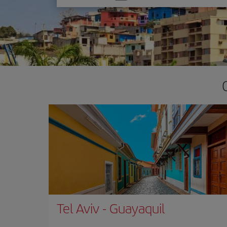
una
opción
Tel Aviv
-
Guayaquil