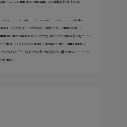
lecón y donde aún se encuentran vestigios de la época
onde elegir pues Guayaquil dispone de una amplia oferta de
rico Guayaquil
que expone la historia y cultura de la
nal de Recreación Isla Santay
, área protegida y lugar libre
r su fauna y flora costeña, o relájate en el
Balneario y
 reserva ecológica y área de manglares. ¡Reserva alguno de
periencia!