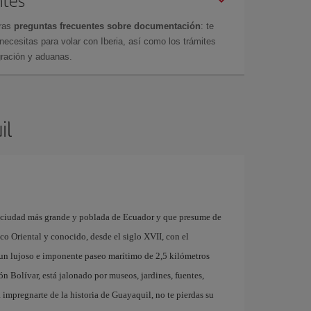
ntes
tras
preguntas frecuentes sobre documentación
: te
cesitas para volar con Iberia, así como los trámites
gración y aduanas.
il
a ciudad más grande y poblada de Ecuador y que presume de
co Oriental y conocido, desde el siglo XVII, con el
un lujoso e imponente paseo marítimo de 2,5 kilómetros
 Bolívar, está jalonado por museos, jardines, fuentes,
a impregnarte de la historia de Guayaquil, no te pierdas su