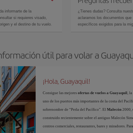
Preguntas frecue
da informarte de la
¿Tienes dudas? Consulta nues
sultar si requieres visado,
aclaramos los documentos que ne
rigen y el destino de tu vuelo.
específicos exigidos para la mi
nformación útil para volar a Guayaqu
¡Hola, Guayaquil!
Consigue las mejores
ofertas de vuelos a Guayaquil
, l
uno de los puertos más importantes de la costa del Pacífi
sobrenombre de “Perla del Pacífico”. El
Malecón
2000, 
construido recientemente sobre el antiguo Malecón Simón
centros comerciales, restaurantes, bares y miradores. Par