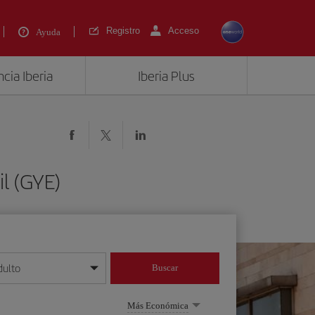
Registro
Acceso
Ayuda
cia Iberia
Iberia Plus
l (GYE)
dulto
Buscar
o día/mes/año
Más Económica