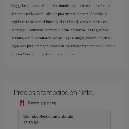
buggy las dunas de Genipabu, donde te sentirás en un auténtico
desierto con la posibilidad de practicar sandboard. Además, la
región es ideal para el buceo y el esnórquel, especialmente en
Maracajaú, conocida como el "Caribe brasileño". Si te gusta la
historia, visita la Fortaleza de los Reyes Magos, construida en el
siglo XVI para proteger la costa de los invasores europeos.¿Por qué
esperar? Encuentra ya tus vuelos baratos.
Precios promedios en Natal
Restaurantes
Comida, Restaurante Barato
17,50 R$