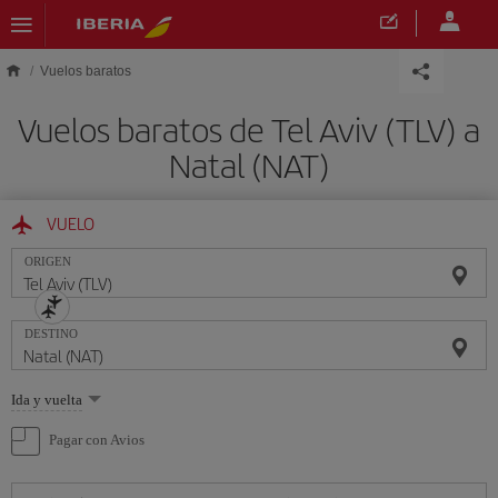
Saltar al contenido principal
Vuelos baratos
Vuelos baratos de Tel Aviv (TLV) a
Natal (NAT)
VUELO
ORIGEN
DESTINO
Seleccione
Ida y vuelta
una
opción
Pagar con Avios