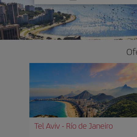
una
opción
Of
Tel Aviv
-
Río de Janeiro