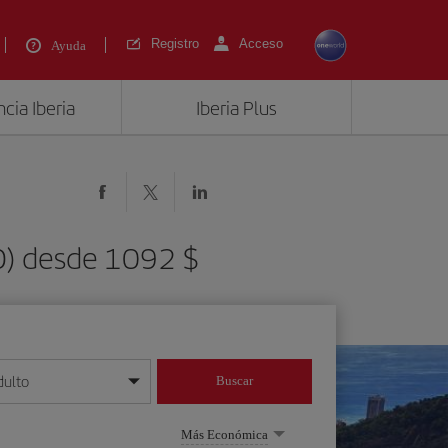
Registro
Acceso
Ayuda
cia Iberia
Iberia Plus
RIO) desde 1092 $
dulto
Buscar
o día/mes/año
Más Económica