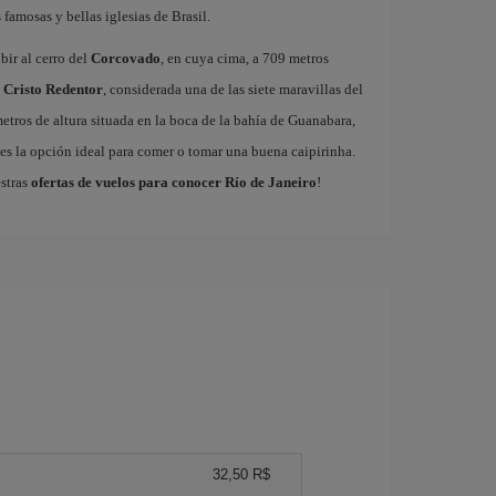
famosas y bellas iglesias de Brasil.
bir al cerro del
Corcovado
, en cuya cima, a 709 metros
l
Cristo Redentor
, considerada una de las siete maravillas del
etros de altura situada en la boca de la bahía de Guanabara,
es la opción ideal para comer o tomar una buena caipirinha.
estras
ofertas de vuelos para conocer Río de Janeiro
!
32,50 R$