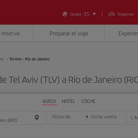
Israel - ES
Empresas
 reserva
Preparar el viaje
Experien
iro
Tel Aviv - Río de Janeiro
e Tel Aviv (TLV) a Río de Janeiro (
VUELO
HOTEL
COCHE
Fecha ida
Fecha vuelta
1
A
Introduce la fecha en formato día/mes/año
Introduce la fecha en format