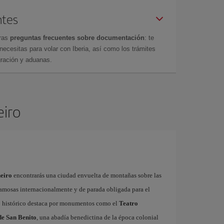
ntes
tras
preguntas frecuentes sobre documentación
: te
cesitas para volar con Iberia, así como los trámites
gración y aduanas.
eiro
neiro
encontrarás una ciudad envuelta de montañas sobre las
 famosas internacionalmente y de parada obligada para el
ro histórico destaca por monumentos como el
Teatro
e San Benito
, una abadía benedictina de la época colonial