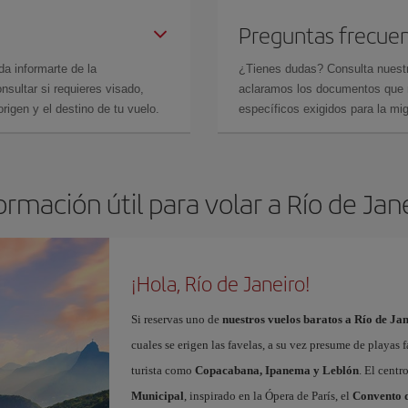
Preguntas frecue
da informarte de la
¿Tienes dudas? Consulta nues
sultar si requieres visado,
aclaramos los documentos que ne
rigen y el destino de tu vuelo.
específicos exigidos para la mi
ormación útil para volar a Río de Jan
¡Hola, Río de Janeiro!
Si reservas uno de
nuestros vuelos baratos a Río de Ja
cuales se erigen las favelas, a su vez presume de playas
turista como
Copacabana, Ipanema y Leblón
. El cent
Municipal
, inspirado en la Ópera de París, el
Convento d