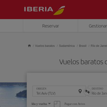
Saltar al contenido principal
Reservar
Gestionar
Vuelos baratos
Sudamérica
Brasil
Río de Jane
Vuelos baratos d
ORIGEN
DESTINO
Seleccione
Pagar con Avios
Ida y vuelta