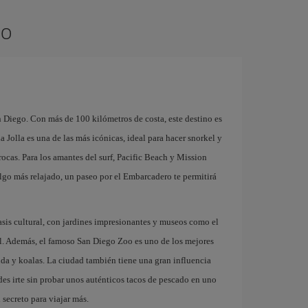
go
n Diego. Con más de 100 kilómetros de costa, este destino es
a Jolla es una de las más icónicas, ideal para hacer snorkel y
rocas. Para los amantes del surf, Pacific Beach y Mission
lgo más relajado, un paseo por el Embarcadero te permitirá
asis cultural, con jardines impresionantes y museos como el
l. Además, el famoso San Diego Zoo es uno de los mejores
a y koalas. La ciudad también tiene una gran influencia
es irte sin probar unos auténticos tacos de pescado en uno
 secreto para viajar más.