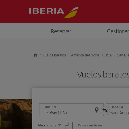
Saltar al contenido principal
Reservar
Gestionar
Vuelos baratos
América del Norte
USA
San Di
Vuelos baratos
ORIGEN
DESTINO
Seleccione
Pagar con Avios
Ida y vuelta