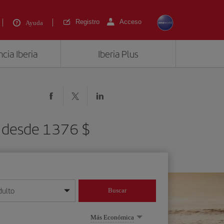
Registro
Acceso
Ayuda
cia Iberia
Iberia Plus
N) desde 1376 $
dulto
Buscar
o día/mes/año
Más Económica