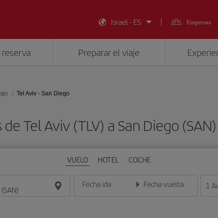
Israel - ES
Empresas
 reserva
Preparar el viaje
Experien
ego
Tel Aviv - San Diego
 de Tel Aviv (TLV) a San Diego (SA
VUELO
HOTEL
COCHE
Fecha ida
Fecha vuelta
1
A
Introduce la fecha en formato día/mes/año
Introduce la fecha en format