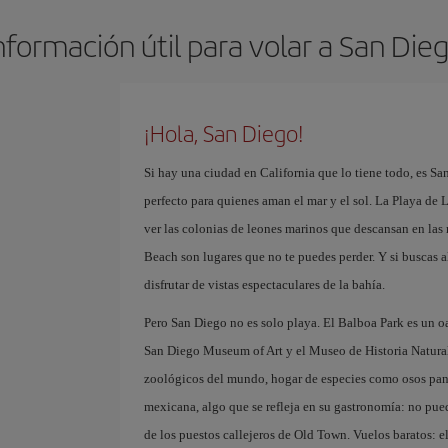
nformación útil para volar a San Die
¡Hola, San Diego!
Si hay una ciudad en California que lo tiene todo, es Sa
perfecto para quienes aman el mar y el sol. La Playa de L
ver las colonias de leones marinos que descansan en las 
Beach son lugares que no te puedes perder. Y si buscas a
disfrutar de vistas espectaculares de la bahía.
Pero San Diego no es solo playa. El Balboa Park es un o
San Diego Museum of Art y el Museo de Historia Natura
zoológicos del mundo, hogar de especies como osos pand
mexicana, algo que se refleja en su gastronomía: no pued
de los puestos callejeros de Old Town. Vuelos baratos: el