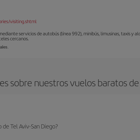
d
ies/visiting.shtml
diante servicios de autobús (línea 992), minibús, limusinas, taxis y alq
teles cercanos.
ales.
s sobre nuestros vuelos baratos de 
 de Tel Aviv-San Diego?