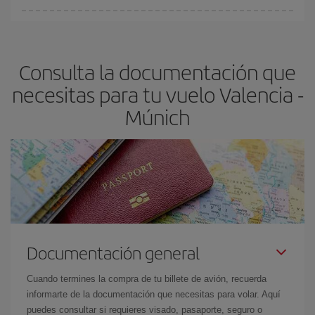
fundamental
para conseguir
vuelos baratos a Valencia-Múnich-
En Iberia, tenemos distintas tarifas para garantizarte el mejor
dest
.
precio según tus necesidades de viaje. La tarifa básica, te
asegura el vuelo más barato.
Consulta la documentación que
necesitas para tu vuelo Valencia -
Múnich
Documentación general
Cuando termines la compra de tu billete de avión, recuerda
informarte de la documentación que necesitas para volar. Aquí
puedes consultar si requieres visado, pasaporte, seguro o