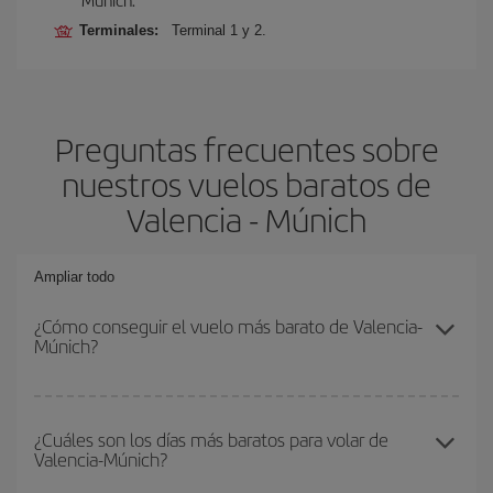
Terminales:
Terminal 1 y 2.
Preguntas frecuentes sobre
nuestros vuelos baratos de
Valencia - Múnich
Ampliar todo
¿Cómo conseguir el vuelo más barato de Valencia-
Múnich?
Podrás ahorrar en tu billete de avión de Valencia-Múnich-dest y
conseguir el vuelo más barato si evitas temporadas altas,
¿Cuáles son los días más baratos para volar de
Valencia-Múnich?
compras con antelación y puedes ser flexible con las fechas y
horarios de ida y vuelta.