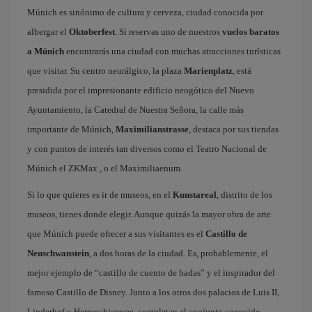
Múnich es sinónimo de cultura y cerveza, ciudad conocida por
albergar el
Oktoberfest
. Si reservas uno de nuestros
vuelos baratos
a Múnich
encontrarás una ciudad con muchas atracciones turísticas
que visitar. Su centro neurálgico, la plaza
Marienplatz
, está
presidida por el impresionante edificio neogótico del Nuevo
Ayuntamiento, la Catedral de Nuestra Señora, la calle más
importante de Múnich,
Maximilianstrasse
, destaca por sus tiendas
y con puntos de interés tan diversos como el Teatro Nacional de
Múnich el ZKMax , o el Maximiliaenum.
Si lo que quieres es ir de museos, en el
Kunstareal
, distrito de los
museos, tienes donde elegir. Aunque quizás la mayor obra de arte
que Múnich puede ofrecer a sus visitantes es el
Castillo de
Neuschwanstein
, a dos horas de la ciudad. Es, probablemente, el
mejor ejemplo de “castillo de cuento de hadas” y el inspirador del
famoso Castillo de Disney. Junto a los otros dos palacios de Luis II,
Linderhof y Herrenchiemsee, completan el conjunto conocido