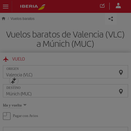
Saltar al contenido principal
Vuelos baratos
Vuelos baratos de Valencia (VLC)
a Múnich (MUC)
VUELO
ORIGEN
DESTINO
Seleccione
Ida y vuelta
una
opción
Pagar con Avios