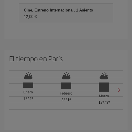
Cine, Estreno Internacional, 1 Asiento
12,00 €
El tiempo en París
Enero
Febrero
Marzo
7º
/
2º
8º
/
1º
12º
/
3º