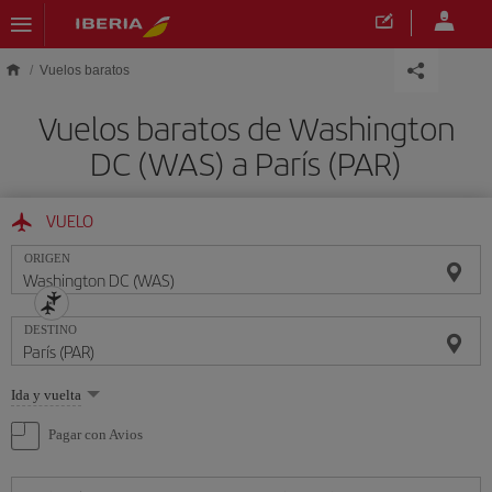
Saltar al contenido principal
Vuelos baratos
Vuelos baratos de Washington
DC (WAS) a París (PAR)
VUELO
ORIGEN
DESTINO
Seleccione
Ida y vuelta
una
opción
Pagar con Avios