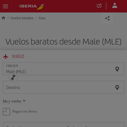
Saltar al contenido principal
Vuelos baratos
Asia
Vuelos baratos desde Male (MLE)
VUELO
ORIGEN
Destino
Seleccione
Ida y vuelta
una
opción
Pagar con Avios