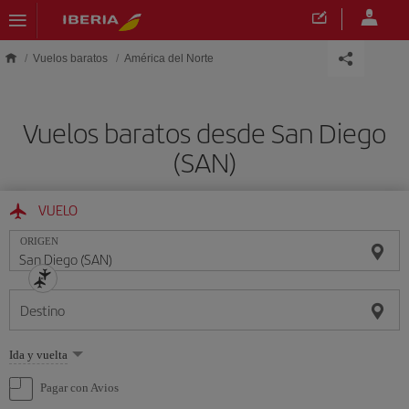
Saltar al contenido principal
Vuelos baratos
América del Norte
Vuelos baratos desde San Diego
(SAN)
VUELO
ORIGEN
Destino
Seleccione
Ida y vuelta
una
opción
Pagar con Avios