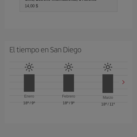
14,00 $
El tiempo en San Diego
Enero
Febrero
Marzo
18º
/
9º
18º
/
9º
18º
/
11º