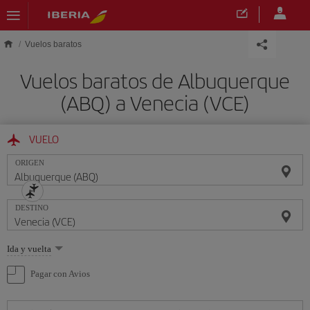
Saltar al contenido principal
Vuelos baratos
Vuelos baratos de Albuquerque
(ABQ) a Venecia (VCE)
VUELO
ORIGEN
DESTINO
Seleccione
Ida y vuelta
una
opción
Pagar con Avios