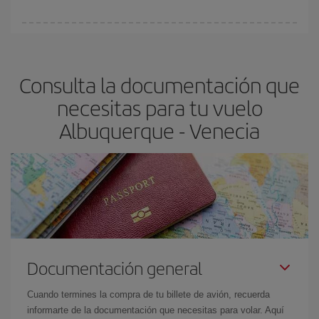
vayan agotando. Por eso, comprar con antelación es
fundamental
para conseguir
vuelos baratos a Albuquerque-
En Iberia, tenemos distintas tarifas para garantizarte el mejor
Venecia-dest
.
precio según tus necesidades de viaje. La tarifa básica, te
asegura el vuelo más barato.
Consulta la documentación que
necesitas para tu vuelo
Albuquerque - Venecia
Documentación general
Cuando termines la compra de tu billete de avión, recuerda
informarte de la documentación que necesitas para volar. Aquí