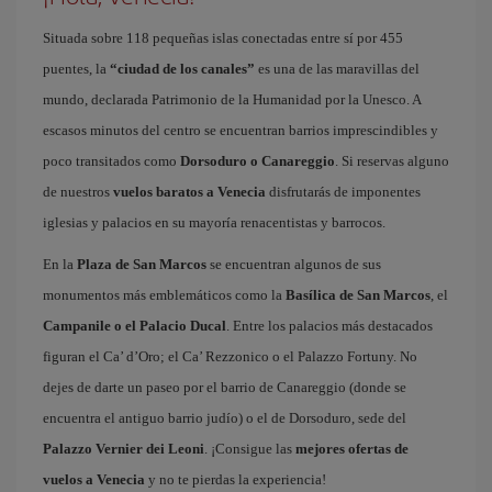
Situada sobre 118 pequeñas islas conectadas entre sí por 455
puentes, la
“ciudad de los canales”
es una de las maravillas del
mundo, declarada Patrimonio de la Humanidad por la Unesco. A
escasos minutos del centro se encuentran barrios imprescindibles y
poco transitados como
Dorsoduro o Canareggio
. Si reservas alguno
de nuestros
vuelos baratos a Venecia
disfrutarás de imponentes
iglesias y palacios en su mayoría renacentistas y barrocos.
En la
Plaza de San Marcos
se encuentran algunos de sus
monumentos más emblemáticos como la
Basílica de San Marcos
, el
Campanile o el Palacio Ducal
. Entre los palacios más destacados
figuran el Ca’ d’Oro; el Ca’ Rezzonico o el Palazzo Fortuny. No
dejes de darte un paseo por el barrio de Canareggio (donde se
encuentra el antiguo barrio judío) o el de Dorsoduro, sede del
Palazzo Vernier dei Leoni
. ¡Consigue las
mejores ofertas de
vuelos a Venecia
y no te pierdas la experiencia!