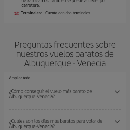
de San Marcos. También se puede acceder por
carretera.
Terminales:
Cuenta con dos terminales.
Preguntas frecuentes sobre
nuestros vuelos baratos de
Albuquerque - Venecia
Ampliar todo
¿Cómo conseguir el vuelo más barato de
Albuquerque-Venecia?
Podrás ahorrar en tu billete de avión de Albuquerque-Venecia-dest
y conseguir el vuelo más barato si evitas temporadas altas,
¿Cuáles son los días más baratos para volar de
Albuquerque-Venecia?
compras con antelación y puedes ser flexible con las fechas y